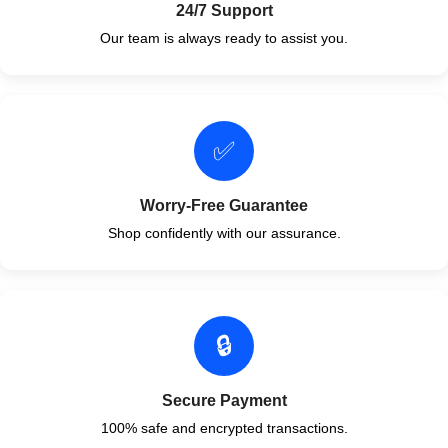
24/7 Support
Our team is always ready to assist you.
✅
Worry-Free Guarantee
Shop confidently with our assurance.
🔒
Secure Payment
100% safe and encrypted transactions.