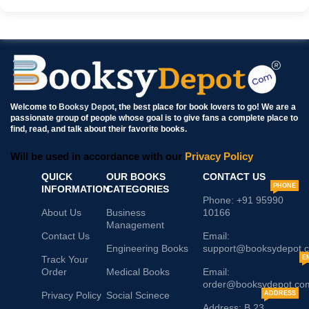
Welcome to
Booksy Depot
, the best place for book lovers to go! We are a
passionate group of people whose goal is to give fans a complete place to
find, read, and talk about their favorite books.
Will be used in accordance with our
Privacy Policy
QUICK
OUR BOOKS
CONTACT US
PHONE
INFORMATION
CATEGORIES
Phone: +91 95990
About Us
Business
10166
Management
Contact Us
Email:
Engineering Books
support@booksydepot.
Track Your
E
Order
Medical Books
Email:
order@booksydepot.co
Privacy Policy
Social Scinece
ADDRESS
Address: B 23,