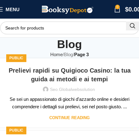
0
$
0.0
MENU
Blog
Home
Blog
Page 3
PUBLIC
Prelievi rapidi su Quigioco Casino: la tua
guida ai metodi e ai tempi
Seo.globalwebsolution
Se sei un appassionato di giochi d'azzardo online e desideri
comprendere i dettagli sui prelievi, sei nel posto giusto. ...
CONTINUE READING
PUBLIC