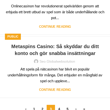
Onlinecasinon har revolutionerat spelvärlden genom att
erbjuda ett brett utbud av spel som är både underhållande och
pot...
CONTINUE READING
PUBLIC
Metaspins Casino: Så skyddar du ditt
konto och gör snabba insättningar
Seo.globalwebsolution
Att spela på nätcasinon har blivit en populär
underhållningsform för många. Det erbjuder en mångfald av
spel och uppleve...
CONTINUE READING
‹
1
2
3
4
5
›
»