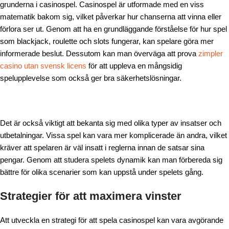
grunderna i casinospel. Casinospel är utformade med en viss
matematik bakom sig, vilket påverkar hur chanserna att vinna eller
förlora ser ut. Genom att ha en grundläggande förståelse för hur spel
som blackjack, roulette och slots fungerar, kan spelare göra mer
informerade beslut. Dessutom kan man överväga att prova
zimpler
casino utan svensk licens
för att uppleva en mångsidig
spelupplevelse som också ger bra säkerhetslösningar.
Det är också viktigt att bekanta sig med olika typer av insatser och
utbetalningar. Vissa spel kan vara mer komplicerade än andra, vilket
kräver att spelaren är väl insatt i reglerna innan de satsar sina
pengar. Genom att studera spelets dynamik kan man förbereda sig
bättre för olika scenarier som kan uppstå under spelets gång.
Strategier för att maximera vinster
Att utveckla en strategi för att spela casinospel kan vara avgörande