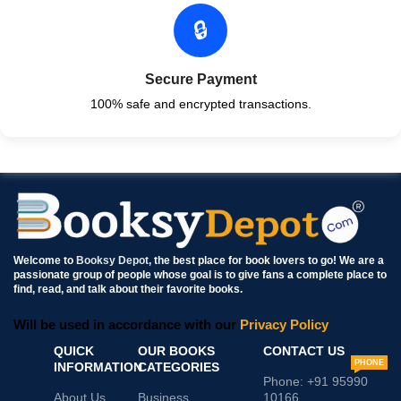
🔒
Secure Payment
100% safe and encrypted transactions.
Welcome to
Booksy Depot
, the best place for book lovers to go! We are a
passionate group of people whose goal is to give fans a complete place to
find, read, and talk about their favorite books.
Will be used in accordance with our
Privacy Policy
QUICK
OUR BOOKS
CONTACT US
PHONE
INFORMATION
CATEGORIES
Phone: +91 95990
About Us
Business
10166