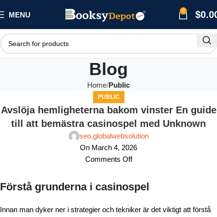
0
$
0.0
MENU
Blog
Home
Public
PUBLIC
Avslöja hemligheterna bakom vinster En guide
till att bemästra casinospel med Unknown
seo.globalwebsolution
On March 4, 2026
Comments Off
Förstå grunderna i casinospel
Innan man dyker ner i strategier och tekniker är det viktigt att förstå