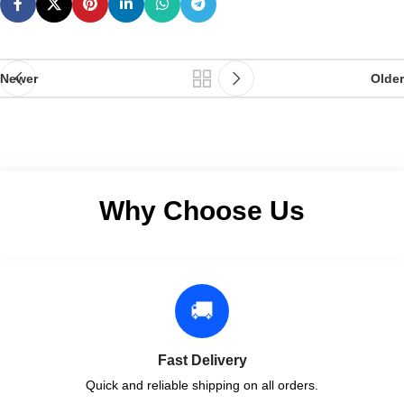
Newer
Older
Why Choose Us
🚚
Fast Delivery
Quick and reliable shipping on all orders.