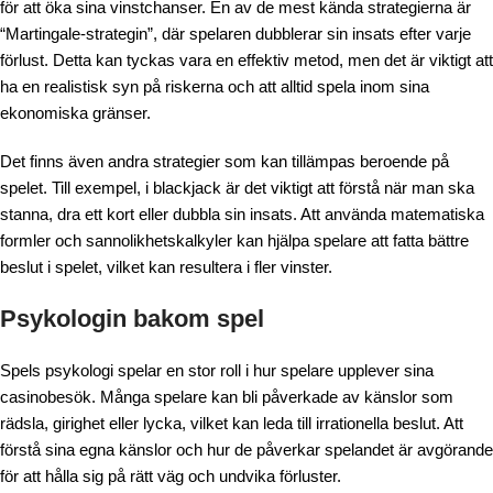
för att öka sina vinstchanser. En av de mest kända strategierna är
“Martingale-strategin”, där spelaren dubblerar sin insats efter varje
förlust. Detta kan tyckas vara en effektiv metod, men det är viktigt att
ha en realistisk syn på riskerna och att alltid spela inom sina
ekonomiska gränser.
Det finns även andra strategier som kan tillämpas beroende på
spelet. Till exempel, i blackjack är det viktigt att förstå när man ska
stanna, dra ett kort eller dubbla sin insats. Att använda matematiska
formler och sannolikhetskalkyler kan hjälpa spelare att fatta bättre
beslut i spelet, vilket kan resultera i fler vinster.
Psykologin bakom spel
Spels psykologi spelar en stor roll i hur spelare upplever sina
casinobesök. Många spelare kan bli påverkade av känslor som
rädsla, girighet eller lycka, vilket kan leda till irrationella beslut. Att
förstå sina egna känslor och hur de påverkar spelandet är avgörande
för att hålla sig på rätt väg och undvika förluster.