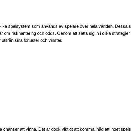
de olika spelsystem som används av spelare över hela världen. Dessa
 om riskhantering och odds. Genom att sätta sig in i olika strategie
tifrån sina förluster och vinster.
 chanser att vinna. Det är dock viktigt att komma ihåg att inget spel