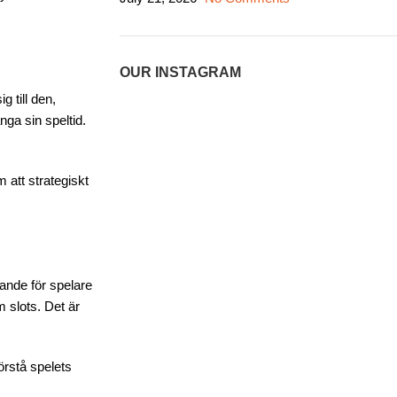
OUR INSTAGRAM
 till den,
nga sin speltid.
 att strategiskt
rande för spelare
 slots. Det är
örstå spelets