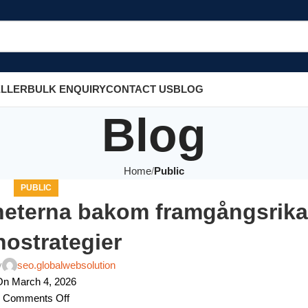
ELLER
BULK ENQUIRY
CONTACT US
BLOG
Blog
Home
Public
PUBLIC
heterna bakom framgångsrika
nostrategier
y
seo.globalwebsolution
On March 4, 2026
Comments Off