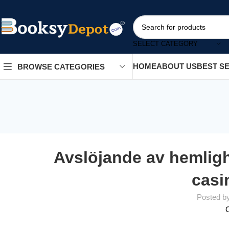
SELECT CATEGORY
HOME
ABOUT US
BEST S
BROWSE CATEGORIES
Avslöjande av hemlig
casi
Posted b