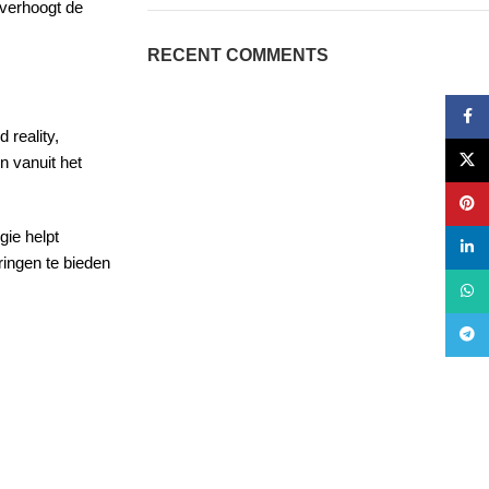
 verhoogt de
RECENT COMMENTS
Face
 reality,
X
n vanuit het
Pinte
gie helpt
linke
ringen te bieden
What
Teleg