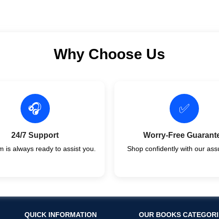
Why Choose Us
🎧
✅
24/7 Support
Worry-Free Guarant
 is always ready to assist you.
Shop confidently with our ass
QUICK INFORMATION
OUR BOOKS CATEGORI