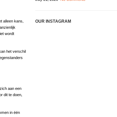
et alleen kans,
OUR INSTAGRAM
anzienlijk
iet wordt
kan het verschil
 tegenstanders
 zich aan een
r dit te doen,
ommen in één