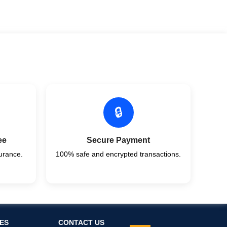
🔒
ee
Secure Payment
urance.
100% safe and encrypted transactions.
ES
CONTACT US