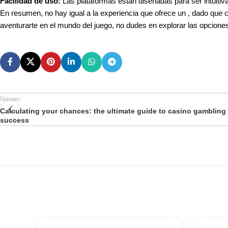
Facilidad de uso:
Las plataformas están diseñadas para ser intuitiva
En resumen, no hay igual a la experiencia que ofrece un , dado que c
aventurarte en el mundo del juego, no dudes en explorar las opciones 
Newer
Calculating your chances: the ultimate guide to casino gambling
success