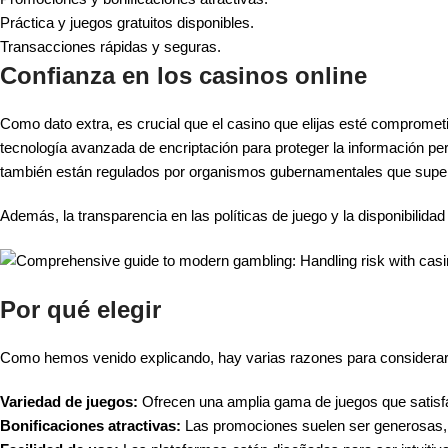
Práctica y juegos gratuitos disponibles.
Transacciones rápidas y seguras.
Confianza en los casinos online
Como dato extra, es crucial que el casino que elijas esté compromet
tecnología avanzada de encriptación para proteger la información pe
también están regulados por organismos gubernamentales que super
Además, la transparencia en las políticas de juego y la disponibilida
Por qué elegir
Como hemos venido explicando, hay varias razones para considerar e
Variedad de juegos:
Ofrecen una amplia gama de juegos que satisfa
Bonificaciones atractivas:
Las promociones suelen ser generosas, l