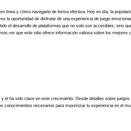
 línea y cómo navegarlo de forma efectiva. Hoy en día, la populari
res la oportunidad de disfrutar de una experiencia de juego emociona
tido el desarrollo de plataformas que no solo son accesibles, sino q
mos ver que este sitio ofrece información valiosa sobre los mejores 
y el ha sido clave en este crecimiento. Desde detalles sobre juegos
los conocimientos necesarios para maximizar tu experiencia en el mu