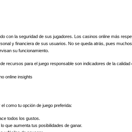
ido con la seguridad de sus jugadores. Los casinos online más respet
rsonal y financiera de sus usuarios. No se queda atrás, pues muchos
visan su funcionamiento.
d de recursos para el juego responsable son indicadores de la calidad 
l como tu opción de juego preferida:
ce todos los gustos.
o que aumenta tus posibilidades de ganar.