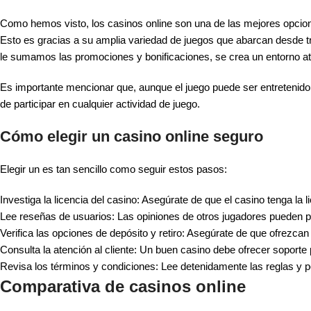
Como hemos visto, los casinos online son una de las mejores opcione
Esto es gracias a su amplia variedad de juegos que abarcan desde t
le sumamos las promociones y bonificaciones, se crea un entorno a
Es importante mencionar que, aunque el juego puede ser entretenido,
de participar en cualquier actividad de juego.
Cómo elegir un casino online seguro
Elegir un es tan sencillo como seguir estos pasos:
Investiga la licencia del casino: Asegúrate de que el casino tenga la 
Lee reseñas de usuarios: Las opiniones de otros jugadores pueden pr
Verifica las opciones de depósito y retiro: Asegúrate de que ofrezc
Consulta la atención al cliente: Un buen casino debe ofrecer soporte 
Revisa los términos y condiciones: Lee detenidamente las reglas y po
Comparativa de casinos online