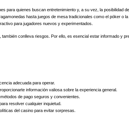
s para quienes buscan entretenimiento y, a su vez, la posibilidad de
ragamonedas hasta juegos de mesa tradicionales como el póker o la r
tractivo para jugadores nuevos y experimentados.
 también conlleva riesgos. Por ello, es esencial estar informado y p
licencia adecuada para operar.
oporcionarte información valiosa sobre la experiencia general.
an métodos de pago seguros y convenientes.
para resolver cualquier inquietud.
líticas del casino para evitar sorpresas.