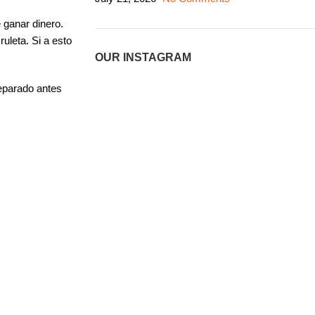
 ganar dinero.
uleta. Si a esto
OUR INSTAGRAM
reparado antes