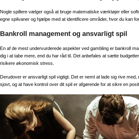
Nogle spillere vælger også at bruge matematiske værktøjer eller softwa
egne spilvaner og hjælpe med at identificere områder, hvor du kan forb
Bankroll management og ansvarligt spil
En af de mest undervurderede aspekter ved gambling er bankroll mana
dig i at tabe mere, end du har råd til. Det anbefales at sætte budgett
risikere økonomisk stress.
Derudover er ansvarligt spil vigtigt. Det er nemt at lade sig rive med,
sjovt, og at have kontrol over dit spil er afgørende for at sikre en posit