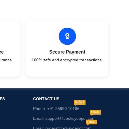
🔒
ee
Secure Payment
urance.
100% safe and encrypted transactions.
ES
CONTACT US
PHONE
Phone: +91 95990 10166
EMAIL
Email: support@booksydepot.com
EMAIL
Email: order@booksydepot.com