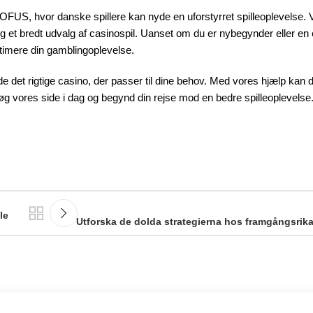
FUS, hvor danske spillere kan nyde en uforstyrret spilleoplevelse. 
 og et bredt udvalg af casinospil. Uanset om du er nybegynder eller en e
ptimere din gamblingoplevelse.
nde det rigtige casino, der passer til dine behov. Med vores hjælp kan
øg vores side i dag og begynd din rejse mod en bedre spilleoplevelse
le
Utforska de dolda strategierna hos framgångsrika