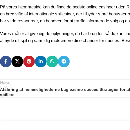
På vores hjemmeside kan du finde de bedste online casinoer uden RO
en bred vifte af internationale spillesider, der tilbyder store bonusser
har vi de ressourcer, du behøver, for at træffe informerede valg og o
Vores mål er at give dig de oplysninger, du har brug for, så du kan fi
at nyde dit spil og samtidig maksimere dine chancer for succes. Bes
Newer
Afsløring af hemmelighederne bag casino succes Strategier for al
spillere