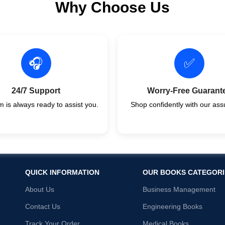
Why Choose Us
🎧
✅
24/7 Support
Worry-Free Guarant
 is always ready to assist you.
Shop confidently with our ass
QUICK INFORMATION
OUR BOOKS CATEGORI
About Us
Business Management
Contact Us
Engineering Books
Track Your Order
Medical Books