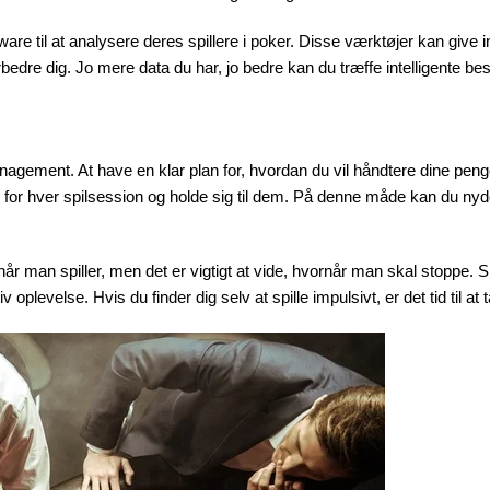
re til at analysere deres spillere i poker. Disse værktøjer kan give in
edre dig. Jo mere data du har, jo bedre kan du træffe intelligente bes
gement. At have en klar plan for, hvordan du vil håndtere dine peng
er for hver spilsession og holde sig til dem. På denne måde kan du nyde
 når man spiller, men det er vigtigt at vide, hvornår man skal stoppe. 
iv oplevelse. Hvis du finder dig selv at spille impulsivt, er det tid til a