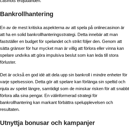
casinots erbjudanden.
Bankrollhantering
En av de mest kritiska aspekterna av att spela på onlinecasinon är
att ha en solid bankrollhanteringsstrategi. Detta innebär att man
fastställer en budget för spelandet och strikt följer den. Genom att
sätta gränser för hur mycket man är villig att förlora eller vinna kan
spelare undvika att göra impulsiva beslut som kan leda till stora
förluster.
Det är också en god idé att dela upp sin bankroll i mindre enheter för
varje spelsession. Detta gör att spelare kan förlänga sin speltid och
njuta av spelet längre, samtidigt som de minskar risken för att snabbt
förlora alla sina pengar. En välinformerad strategi för
bankrollhantering kan markant förbättra spelupplevelsen och
resultaten.
Utnyttja bonusar och kampanjer