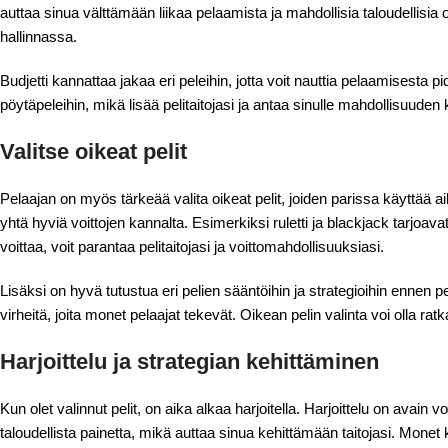
auttaa sinua välttämään liikaa pelaamista ja mahdollisia taloudellisia o
hallinnassa.
Budjetti kannattaa jakaa eri peleihin, jotta voit nauttia pelaamisesta 
pöytäpeleihin, mikä lisää pelitaitojasi ja antaa sinulle mahdollisuuden ko
Valitse oikeat pelit
Pelaajan on myös tärkeää valita oikeat pelit, joiden parissa käyttää ai
yhtä hyviä voittojen kannalta. Esimerkiksi ruletti ja blackjack tarjoavat
voittaa, voit parantaa pelitaitojasi ja voittomahdollisuuksiasi.
Lisäksi on hyvä tutustua eri pelien sääntöihin ja strategioihin ennen 
virheitä, joita monet pelaajat tekevät. Oikean pelin valinta voi olla r
Harjoittelu ja strategian kehittäminen
Kun olet valinnut pelit, on aika alkaa harjoitella. Harjoittelu on avain vo
taloudellista painetta, mikä auttaa sinua kehittämään taitojasi. Monet k