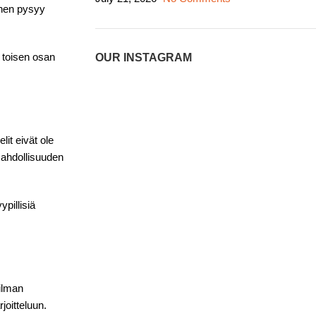
minen pysyy
a toisen osan
OUR INSTAGRAM
lit eivät ole
 mahdollisuuden
pillisiä
 ilman
joitteluun.