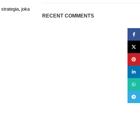
 strategia, joka
RECENT COMMENTS
Face
X
Pinte
linke
What
Teleg