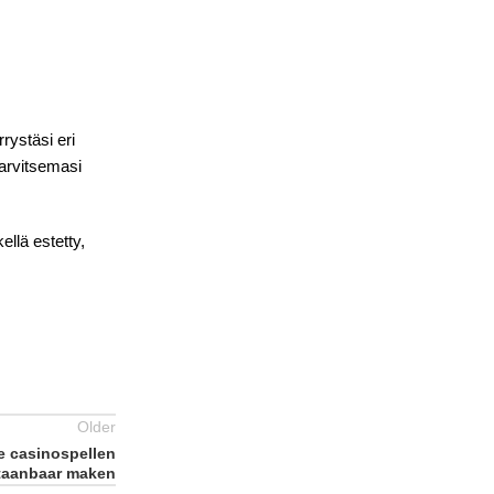
rystäsi eri
tarvitsemasi
ellä estetty,
Older
e casinospellen
taanbaar maken