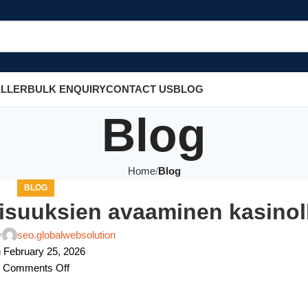
ELLER
BULK ENQUIRY
CONTACT US
BLOG
Blog
Home
Blog
BLOG
aisuuksien avaaminen kasinol
y
seo.globalwebsolution
 February 25, 2026
Comments Off