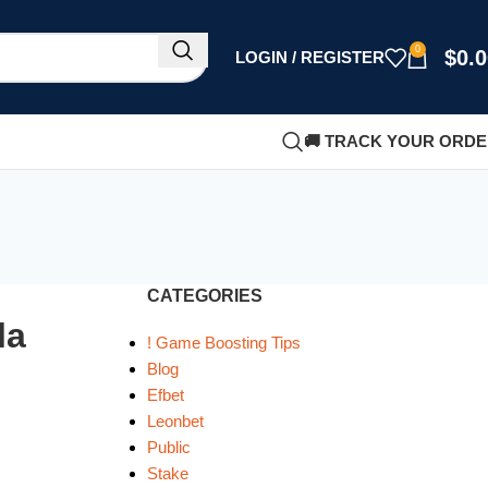
0
$
0.
LOGIN / REGISTER
🚚 TRACK YOUR ORD
CATEGORIES
la
! Game Boosting Tips
Blog
Efbet
Leonbet
Public
Stake