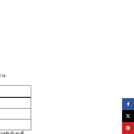
่าง:
Face
X
Pinte
รับผู้เล่นที่