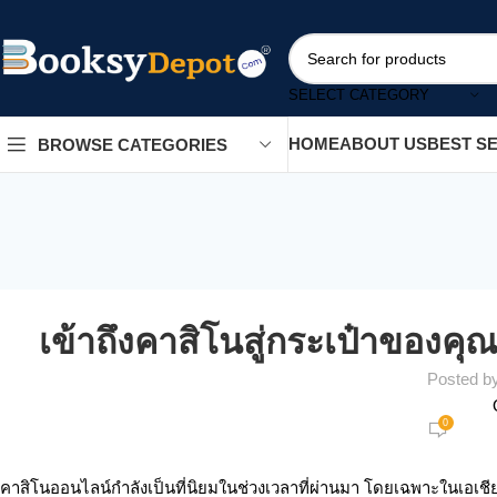
SELECT CATEGORY
HOME
ABOUT US
BEST S
BROWSE CATEGORIES
เข้าถึงคาสิโนสู่กระเป๋าของค
Posted b
0
คาสิโนออนไลน์กำลังเป็นที่นิยมในช่วงเวลาที่ผ่านมา โดยเฉพาะในเอเชีย