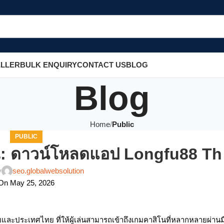
ELLER
BULK ENQUIRY
CONTACT US
BLOG
Blog
Home
Public
PUBLIC
ุณ: ดาวน์โหลดแอป Longfu88 Th 
y
seo.globalwebsolution
On May 25, 2026
และประเทศไทย ที่ให้ผู้เล่นสามารถเข้าถึงเกมคาสิโนที่หลากหลายผ่านมื