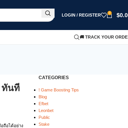
0
$
0.
LOGIN / REGISTER
🚚 TRACK YOUR ORD
CATEGORIES
ทันที
! Game Boosting Tips
Blog
Efbet
Leonbet
Public
Stake
อถือได้อย่าง