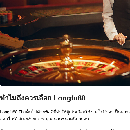
ทำไมถึงควรเลือก Longfu88
Longfu88 Th เต็มไปด้วยข้อดีที่ทำให้ผู้เล่นเลือกใช้งาน ไม่ว่าจะเป็
ออนไลน์ไม่เคยง่ายและสนุกสนานขนาดนี้มาก่อน