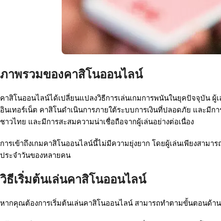
ภาพรวมของคาสิโนออนไลน์
คาสิโนออนไลน์ได้เปลี่ยนแปลงวิธีการเล่นเกมการพนันในยุคปัจจุบัน ผู้เล
อินเทอร์เน็ต คาสิโนดำเนินการภายใต้ระบบการเงินที่ปลอดภัย และมีการส
ชาวไทย และมีการสะสมความน่าเชื่อถือจากผู้เล่นอย่างต่อเนื่อง
การเข้าถึงเกมคาสิโนออนไลน์นี้ไม่มีความยุ่งยาก โดยผู้เล่นเพียงสามาร
ประจำวันของหลายคน
วิธีเริ่มต้นเล่นคาสิโนออนไลน์
หากคุณต้องการเริ่มต้นเล่นคาสิโนออนไลน์ สามารถทำตามขั้นตอนด้านล