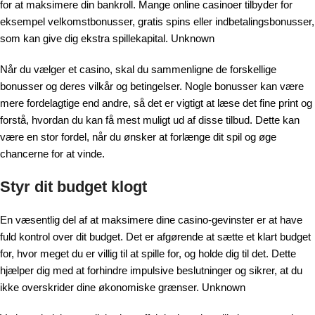
for at maksimere din bankroll. Mange online casinoer tilbyder for
eksempel velkomstbonusser, gratis spins eller indbetalingsbonusser,
som kan give dig ekstra spillekapital. Unknown
Når du vælger et casino, skal du sammenligne de forskellige
bonusser og deres vilkår og betingelser. Nogle bonusser kan være
mere fordelagtige end andre, så det er vigtigt at læse det fine print og
forstå, hvordan du kan få mest muligt ud af disse tilbud. Dette kan
være en stor fordel, når du ønsker at forlænge dit spil og øge
chancerne for at vinde.
Styr dit budget klogt
En væsentlig del af at maksimere dine casino-gevinster er at have
fuld kontrol over dit budget. Det er afgørende at sætte et klart budget
for, hvor meget du er villig til at spille for, og holde dig til det. Dette
hjælper dig med at forhindre impulsive beslutninger og sikrer, at du
ikke overskrider dine økonomiske grænser. Unknown