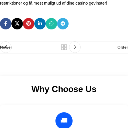
restriktioner og få mest muligt ud af dine casino gevinster!
Newer
Older
Why Choose Us
🚚