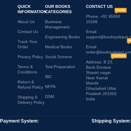
QUICK
OUR BOOKS
CONTACT US
PHONE
INFORMATION
CATEGORIES
Phone: +91 95990
About Us
Business
10166
Management
Contact Us
Email:
Engineering Books
support@booksydepot.
Track Your
E
Order
Medical Books
Email:
order@booksydepot.co
Privacy Policy
Social Scinece
ADDRESS
Address: B 23,
Terms &
Test Preparation
Bank Enclave
Conditions
Shastri nagar
IBC
Near Kamal
Return &
Mandir
NFPA
Refund Policy
Ghaziabad Uttar
Pradesh 201002
DSM
Shipping &
India
Delivery Policy
Payment System:
Shipping System: