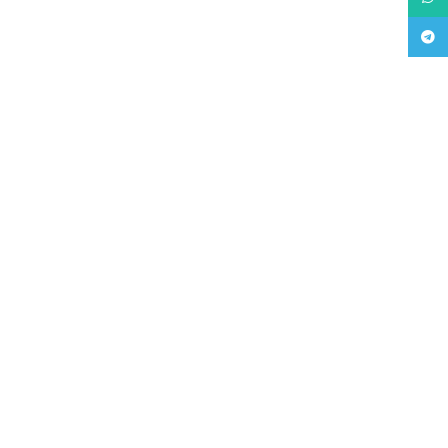
Teleg