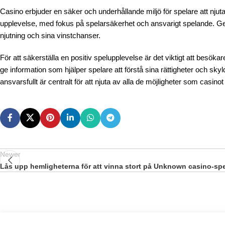
Casino erbjuder en säker och underhållande miljö för spelare att njuta
upplevelse, med fokus på spelarsäkerhet och ansvarigt spelande. Ge
njutning och sina vinstchanser.
För att säkerställa en positiv spelupplevelse är det viktigt att besök
ge information som hjälper spelare att förstå sina rättigheter och sk
ansvarsfullt är centralt för att njuta av alla de möjligheter som casinot
Newer
Lås upp hemligheterna för att vinna stort på Unknown casino-spe