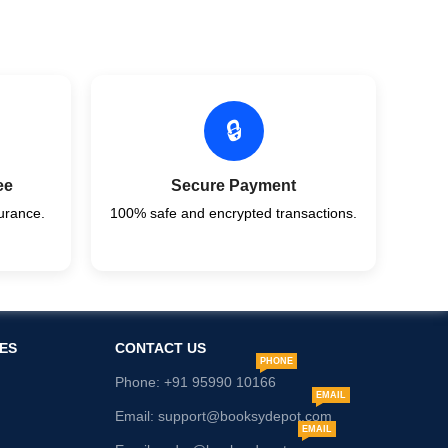
🔒
ee
Secure Payment
urance.
100% safe and encrypted transactions.
ES
CONTACT US
PHONE
Phone: +91 95990 10166
EMAIL
Email: support@booksydepot.com
EMAIL