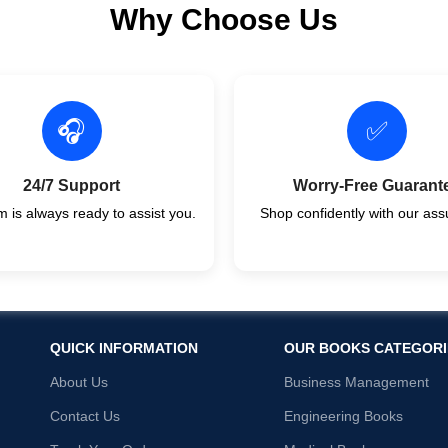
Why Choose Us
🎧
✅
24/7 Support
Worry-Free Guarant
 is always ready to assist you.
Shop confidently with our ass
QUICK INFORMATION
OUR BOOKS CATEGORI
About Us
Business Management
Contact Us
Engineering Books