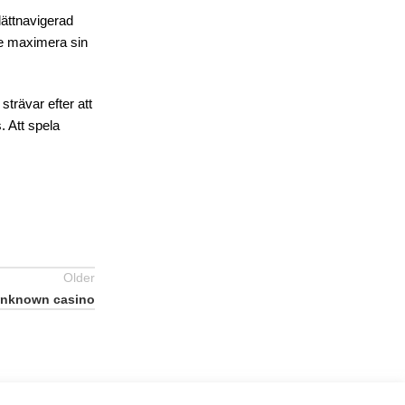
lättnavigerad
re maximera sin
strävar efter att
. Att spela
Older
 Unknown casino