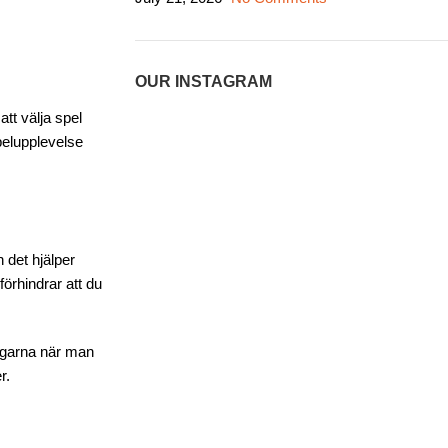
OUR INSTAGRAM
tt välja spel
pelupplevelse
n det hjälper
förhindrar att du
engarna när man
r.