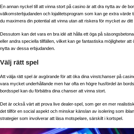
En annan nyckel till att vinna stort på casino är att dra nytta av de
välkomsterbjudanden och lojalitetsprogram som kan ge extra värde ti
du maximera din potential att vinna utan att riskera för mycket av ditt 
Dessutom kan det vara en bra idé att hålla ett öga på säsongsbeto
eller andra speciella tillfällen, vilket kan ge fantastiska möjligheter a
nytta av dessa erbjudanden.
Välj rätt spel
Att välja rätt spel är avgörande för att öka dina vinstchanser på casino
vara mycket underhållande men har ofta en högre husfördel än bordssp
bordsspel kan du förbättra dina chanser att vinna stort.
Det är också värt att prova live dealer-spel, som ger en mer realisti
det tillför en social aspekt och minskar känslan av isolering som ibl
strategier som involverar att läsa motspelare, särskilt i kortspel.