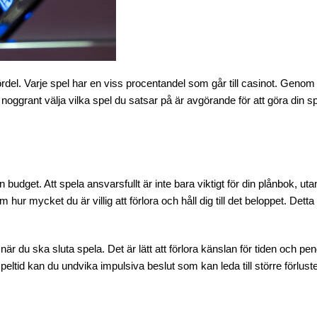
el. Varje spel har en viss procentandel som går till casinot. Genom a
noggrant välja vilka spel du satsar på är avgörande för att göra din s
n budget. Att spela ansvarsfullt är inte bara viktigt för din plånbok, uta
 hur mycket du är villig att förlora och håll dig till det beloppet. Detta 
när du ska sluta spela. Det är lätt att förlora känslan för tiden och p
peltid kan du undvika impulsiva beslut som kan leda till större förluste