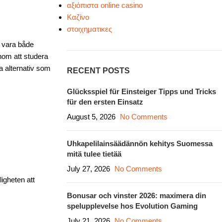
αξιόπιστα online casino
Καζίνο
στοιχηματικες
t vara både
nom att studera
a alternativ som
RECENT POSTS
Glücksspiel für Einsteiger Tipps und Tricks
für den ersten Einsatz
August 5, 2026
No Comments
Uhkapelilainsäädännön kehitys Suomessa
mitä tulee tietää
July 27, 2026
No Comments
igheten att
Bonusar och vinster 2026: maximera din
spelupplevelse hos Evolution Gaming
July 21, 2026
No Comments