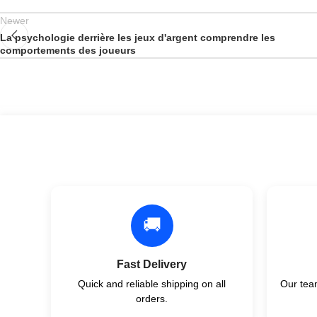
Newer
La psychologie derrière les jeux d'argent comprendre les
comportements des joueurs
🚚
Fast Delivery
Quick and reliable shipping on all
Our team
orders.