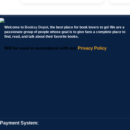
Welcome to
Booksy Depot
, the best place for book lovers to go! We are a
passionate group of people whose goal is to give fans a complete place to
find, read, and talk about their favorite books.
Will be used in accordance with our
Privacy Policy
Payment System: