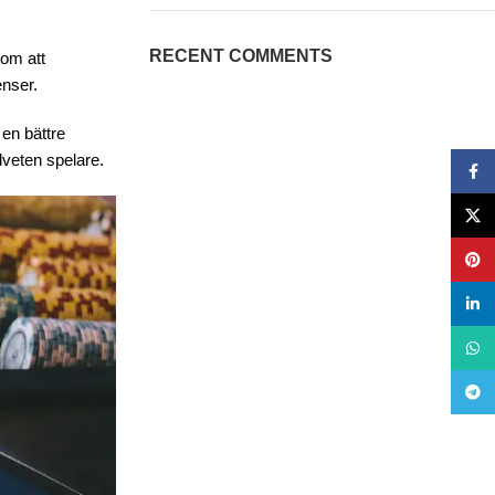
RECENT COMMENTS
nom att
enser.
 en bättre
edveten spelare.
Face
X
Pinte
linke
What
Teleg