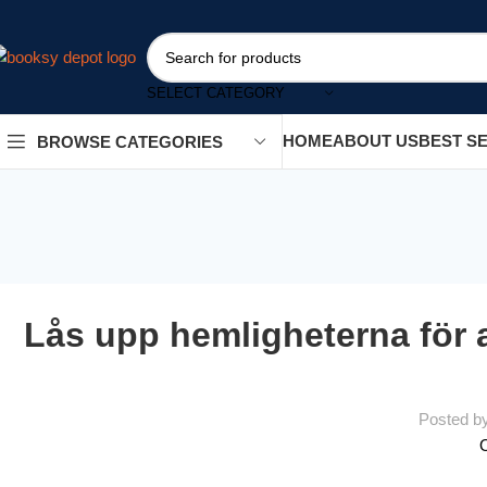
SELECT CATEGORY
HOME
ABOUT US
BEST S
BROWSE CATEGORIES
Lås upp hemligheterna för 
Posted b