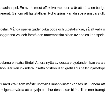
nda casinospel. En av de mest effektiva metoderna är att sätta en budge
planerat. Genom att fastställa en tydlig gräns kan du spela ansvarsfull
rdelar. Många spel erbjuder olika odds och utbetalningar, så att välja
ra noggranna val och förstå den matematiska sidan av spelen kan spe
arna en extra fördel. Att dra nytta av dessa erbjudanden kan vara e
a bonusar kan inkludera insättningsbonusar, gratissnurr eller lojalitet
er med krav som måste uppfyllas innan vinster kan tas ut. Genom att
ligen är värda att utnyttja och hur dessa kan bidra till en mer framg