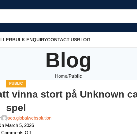
ELLER
BULK ENQUIRY
CONTACT US
BLOG
Blog
Home
Public
PUBLIC
att vinna stort på Unknown c
spel
y
seo.globalwebsolution
On March 5, 2026
Comments Off