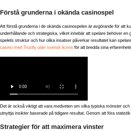
Förstå grunderna i okända casinospel
Att förstå grunderna i de okända casinospelen är avgörande för att 
underhållande och strategiska, vilket innebär att spelare behöver en
spelets struktur och hur olika insatser påverkar resultatet kan spelar
casino med Trustly utan svensk licens
för att bredda sina erfarenhete
Det är också viktigt att vara medveten om vilka typiska mönster och 
utnyttja insikter baserade på tidigare resultat. Genom att föra statis
Strategier för att maximera vinster