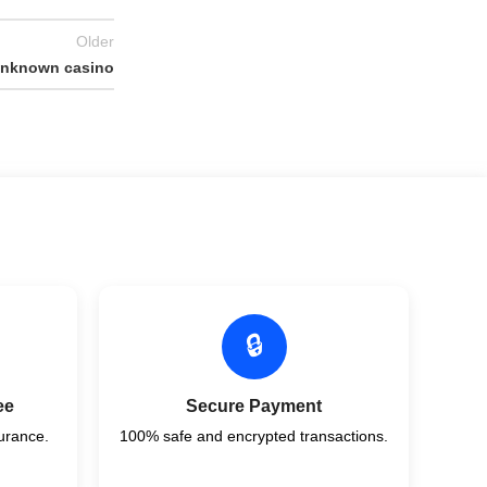
Older
 Unknown casino
🔒
ee
Secure Payment
urance.
100% safe and encrypted transactions.