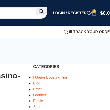
0
$
0.
LOGIN / REGISTER
🚚 TRACK YOUR ORD
CATEGORIES
asino-
! Game Boosting Tips
Blog
Efbet
Leonbet
Public
Stake