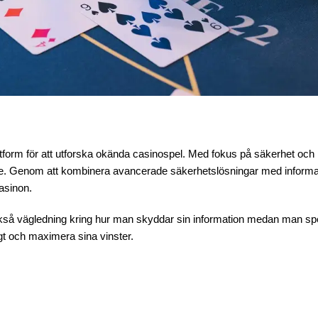
lattform för att utforska okända casinospel. Med fokus på säkerhet och
else. Genom att kombinera avancerade säkerhetslösningar med informa
asinon.
 också vägledning kring hur man skyddar sin information medan man spe
igt och maximera sina vinster.