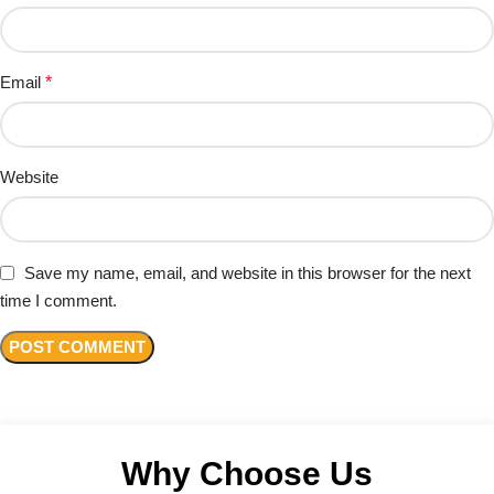
Email
*
Website
Save my name, email, and website in this browser for the next
time I comment.
Why Choose Us