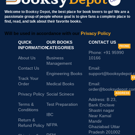
Welcome to
Booksy Depot
, the best place for book lovers to go! We are a
passionate group of people whose goal is to give fans a complete place to
find, read, and talk about their favorite books.
Will be used in accordance with our
Privacy Policy
QUICK
OUR BOOKS
CONTACT US
PHONE
INFORMATION
CATEGORIES
Phone: +91 95990
About Us
Business
10166
Management
Contact Us
Email:
Engineering Books
support@booksydepot.
Track Your
E
Order
Medical Books
Email:
order@booksydepot.co
Privacy Policy
Social Scinece
ADDRESS
Address: B 23,
Terms &
Test Preparation
Bank Enclave
Conditions
Shastri nagar
IBC
Near Kamal
Return &
Mandir
NFPA
Refund Policy
Ghaziabad Uttar
Pradesh 201002