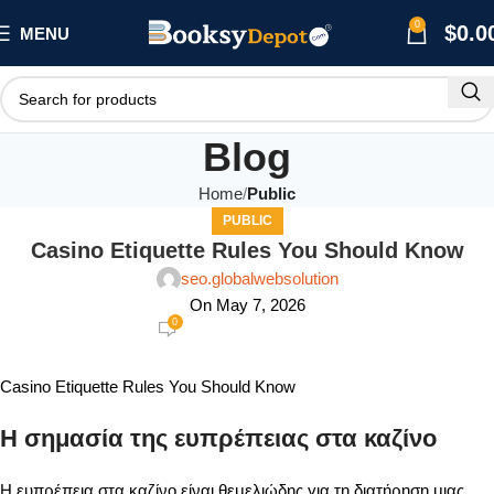
0
$
0.0
MENU
Blog
Home
Public
PUBLIC
Casino Etiquette Rules You Should Know
seo.globalwebsolution
On May 7, 2026
0
Casino Etiquette Rules You Should Know
Η σημασία της ευπρέπειας στα καζίνο
Η ευπρέπεια στα καζίνο είναι θεμελιώδης για τη διατήρηση μιας