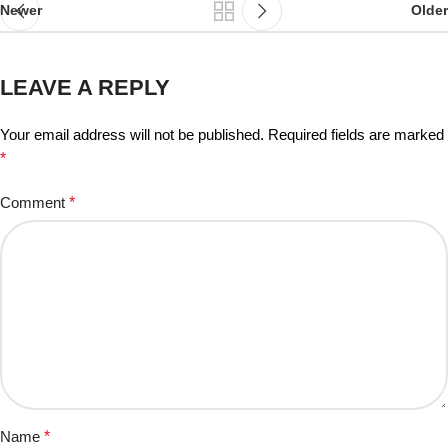
Newer
Older
LEAVE A REPLY
Your email address will not be published.
Required fields are marked
*
Comment
*
Name
*