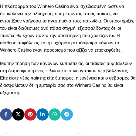
Η πλατφόρμα του Winhero Casino είναι σχεδιασμένη ώστε να
διευκολύνει την πλοήγηση, επιτρέποντας στους παίκτες να
εντοπίζουν γρήγορα τα αγαπημένα τους παιχνίδια. Οι υποστήριξές
του είναι διαθέσιμες ανά πάσα στιγμή, εξασφαλίζοντας ότι οι
παίκτες θα έχουν πάντα την υποστήριξη που χρειάζονται. Η
αίσθηση ασφάλειας και η ευχάριστη ατμόσφαιρα κάνουν το
Winhero Casino έναν προορισμό που αξίζει να επισκεφθείτε.
Με την τήρηση των κανόνων ευπρέπειας, οι παίκτες συμβάλλουν
στη διαμόρφωση ενός φιλικού και συνεργατικού περιβάλλοντος.
Είτε είστε νέος παίκτης είτε έμπειρος, η ευγένεια και ο σεβασμός θα
διασφαλίσουν ότι η εμπειρία σας στο Winhero Casino θα είναι
αξέχαστη.