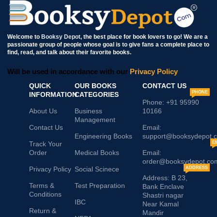
Welcome to
Booksy Depot
, the best place for book lovers to go! We are a
passionate group of people whose goal is to give fans a complete place to
find, read, and talk about their favorite books.
Will be used in accordance with our
Privacy Policy
QUICK
OUR BOOKS
CONTACT US
PHONE
INFORMATION
CATEGORIES
Phone: +91 95990
About Us
Business
10166
Management
Contact Us
Email:
Engineering Books
support@booksydepot.
Track Your
E
Order
Medical Books
Email:
order@booksydepot.co
Privacy Policy
Social Scinece
ADDRESS
Address: B 23,
Terms &
Test Preparation
Bank Enclave
Conditions
Shastri nagar
IBC
Near Kamal
Return &
Mandir