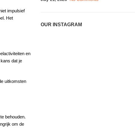
iet impulsief
el. Het
OUR INSTAGRAM
lactiviteiten en
 kans dat je
 de uitkomsten
 te behouden.
angrijk om de