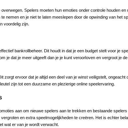
e overwegen. Spelers moeten hun emoties onder controle houden en n
n te nemen en je niet te laten meeslepen door de opwinding van het sp
n voordelig zijn.
ctief bankrollbeheer. Dit houdt in dat je een budget stelt voor je spee
om je dat je meer uitgeeft dan je je kunt veroorloven en vergroot je de
 zorgt ervoor dat je altijd een deel van je winst veiligstelt, ongeacht
utel zijn tot een duurzame en plezierige online speelervaring.
s
omoties aan om nieuwe spelers aan te trekken en bestaande spelers
vergroten en extra speelmogelijkheden te creëren. Het is echter bel
t wat er van je wordt verwacht.