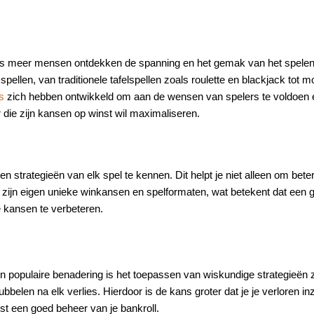
eds meer mensen ontdekken de spanning en het gemak van het spelen
spellen, van traditionele tafelspellen zoals roulette en blackjack tot 
s
zich hebben ontwikkeld om aan de wensen van spelers te voldoen e
 die zijn kansen op winst wil maximaliseren.
en strategieën van elk spel te kennen. Dit helpt je niet alleen om beter
 zijn eigen unieke winkansen en spelformaten, wat betekent dat een 
 kansen te verbeteren.
Een populaire benadering is het toepassen van wiskundige strategieën 
elen na elk verlies. Hierdoor is de kans groter dat je je verloren in
eist een goed beheer van je bankroll.