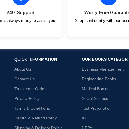
24/7 Support
Worry-Free Guarant
 is always ready to assist you.
Shop confidently with our ass
QUICK INFORMATION
OUR BOOKS CATEGORI
About Us
Business Management
Contact Us
Engineering Books
Track Your Order
Medical Books
Privacy Policy
Social Scinece
Terms & Conditions
Test Preparation
Return & Refund Policy
IBC
Shipping & Delivery Policy
NFPA