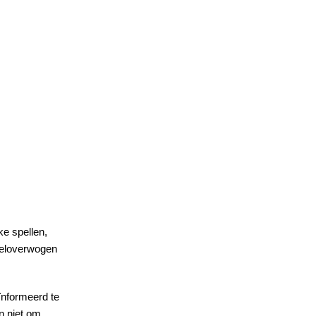
ke spellen,
 weloverwogen
ïnformeerd te
an niet om