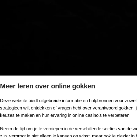
Meer leren over online gokken
Deze website biedt uitgebreide informatie en hulpbronnen voor zowel 
strategieën wilt ontdekken of vragen hebt over verantwoord gokken, j
keuzes te maken en hun ervaring in online casino’s te verbeteren.
Neem de tijd om je te verdiepen in de verschillende secties van de 
zijn, vergroot je niet alleen je kansen op winst, maar ook je plezier 