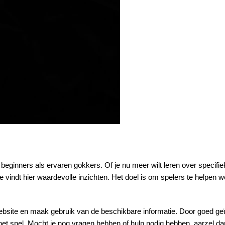
beginners als ervaren gokkers. Of je nu meer wilt leren over specifie
e vindt hier waardevolle inzichten. Het doel is om spelers te helpen
website en maak gebruik van de beschikbare informatie. Door goed ge
in het spel. Mocht je nog vragen hebben of hulp nodig hebben, aarzel d