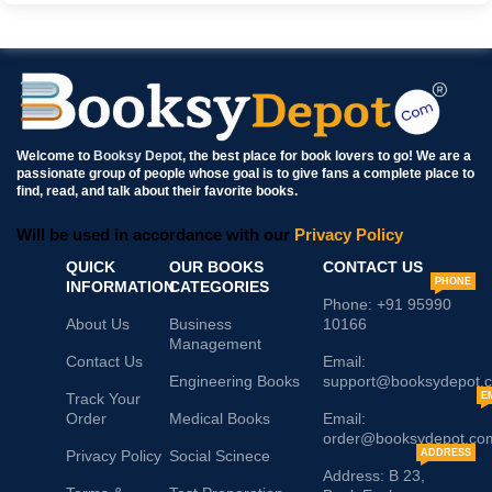
Welcome to
Booksy Depot
, the best place for book lovers to go! We are a
passionate group of people whose goal is to give fans a complete place to
find, read, and talk about their favorite books.
Will be used in accordance with our
Privacy Policy
QUICK
OUR BOOKS
CONTACT US
PHONE
INFORMATION
CATEGORIES
Phone: +91 95990
About Us
Business
10166
Management
Contact Us
Email:
Engineering Books
support@booksydepot.
Track Your
E
Order
Medical Books
Email:
order@booksydepot.co
Privacy Policy
Social Scinece
ADDRESS
Address: B 23,