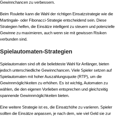
Gewinnchancen zu verbessern.
Beim Roulette kann die Wahl der richtigen Einsatzstrategie wie die
Martingale- oder Fibonacci-Strategie entscheidend sein. Diese
Strategien helfen, die Einsätze intelligent zu steuern und potenzielle
Gewinne zu maximieren, auch wenn sie mit gewissen Risiken
verbunden sind.
Spielautomaten-Strategien
Spielautomaten sind oft die beliebteste Wahl für Anfänger, bieten
jedoch unterschiedliche Gewinnchancen. Viele Spieler setzen auf
Spielautomaten mit hoher Auszahlungsquote (RTP), um die
Gewinnmöglichkeiten zu erhöhen. Es ist wichtig, Automaten zu
wählen, die den eigenen Vorlieben entsprechen und gleichzeitig
spannende Gewinnmöglichkeiten bieten.
Eine weitere Strategie ist es, die Einsatzhöhe zu variieren. Spieler
sollten die Einsätze anpassen, je nach dem, wie viel Geld sie zur