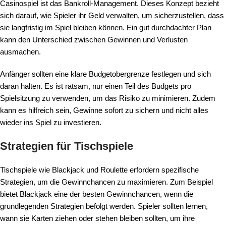
Casinospiel ist das Bankroll-Management. Dieses Konzept bezieht
sich darauf, wie Spieler ihr Geld verwalten, um sicherzustellen, dass
sie langfristig im Spiel bleiben können. Ein gut durchdachter Plan
kann den Unterschied zwischen Gewinnen und Verlusten
ausmachen.
Anfänger sollten eine klare Budgetobergrenze festlegen und sich
daran halten. Es ist ratsam, nur einen Teil des Budgets pro
Spielsitzung zu verwenden, um das Risiko zu minimieren. Zudem
kann es hilfreich sein, Gewinne sofort zu sichern und nicht alles
wieder ins Spiel zu investieren.
Strategien für Tischspiele
Tischspiele wie Blackjack und Roulette erfordern spezifische
Strategien, um die Gewinnchancen zu maximieren. Zum Beispiel
bietet Blackjack eine der besten Gewinnchancen, wenn die
grundlegenden Strategien befolgt werden. Spieler sollten lernen,
wann sie Karten ziehen oder stehen bleiben sollten, um ihre