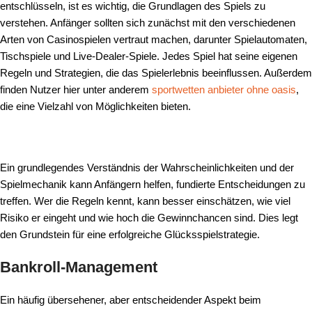
entschlüsseln, ist es wichtig, die Grundlagen des Spiels zu
verstehen. Anfänger sollten sich zunächst mit den verschiedenen
Arten von Casinospielen vertraut machen, darunter Spielautomaten,
Tischspiele und Live-Dealer-Spiele. Jedes Spiel hat seine eigenen
Regeln und Strategien, die das Spielerlebnis beeinflussen. Außerdem
finden Nutzer hier unter anderem
sportwetten anbieter ohne oasis
,
die eine Vielzahl von Möglichkeiten bieten.
Ein grundlegendes Verständnis der Wahrscheinlichkeiten und der
Spielmechanik kann Anfängern helfen, fundierte Entscheidungen zu
treffen. Wer die Regeln kennt, kann besser einschätzen, wie viel
Risiko er eingeht und wie hoch die Gewinnchancen sind. Dies legt
den Grundstein für eine erfolgreiche Glücksspielstrategie.
Bankroll-Management
Ein häufig übersehener, aber entscheidender Aspekt beim