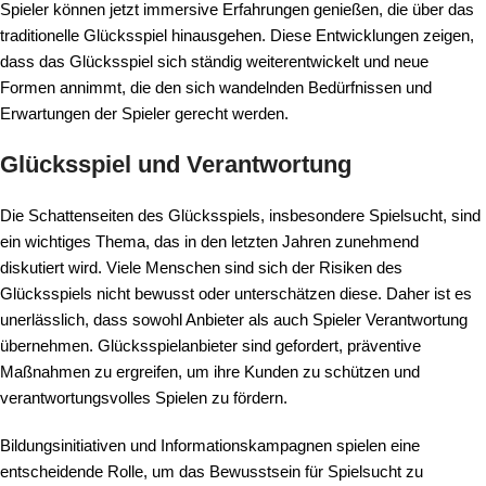
Spieler können jetzt immersive Erfahrungen genießen, die über das
traditionelle Glücksspiel hinausgehen. Diese Entwicklungen zeigen,
dass das Glücksspiel sich ständig weiterentwickelt und neue
Formen annimmt, die den sich wandelnden Bedürfnissen und
Erwartungen der Spieler gerecht werden.
Glücksspiel und Verantwortung
Die Schattenseiten des Glücksspiels, insbesondere Spielsucht, sind
ein wichtiges Thema, das in den letzten Jahren zunehmend
diskutiert wird. Viele Menschen sind sich der Risiken des
Glücksspiels nicht bewusst oder unterschätzen diese. Daher ist es
unerlässlich, dass sowohl Anbieter als auch Spieler Verantwortung
übernehmen. Glücksspielanbieter sind gefordert, präventive
Maßnahmen zu ergreifen, um ihre Kunden zu schützen und
verantwortungsvolles Spielen zu fördern.
Bildungsinitiativen und Informationskampagnen spielen eine
entscheidende Rolle, um das Bewusstsein für Spielsucht zu