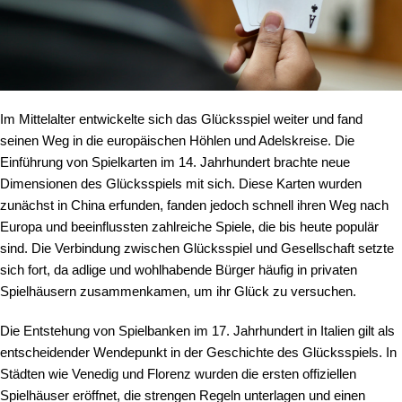
Im Mittelalter entwickelte sich das Glücksspiel weiter und fand
seinen Weg in die europäischen Höhlen und Adelskreise. Die
Einführung von Spielkarten im 14. Jahrhundert brachte neue
Dimensionen des Glücksspiels mit sich. Diese Karten wurden
zunächst in China erfunden, fanden jedoch schnell ihren Weg nach
Europa und beeinflussten zahlreiche Spiele, die bis heute populär
sind. Die Verbindung zwischen Glücksspiel und Gesellschaft setzte
sich fort, da adlige und wohlhabende Bürger häufig in privaten
Spielhäusern zusammenkamen, um ihr Glück zu versuchen.
Die Entstehung von Spielbanken im 17. Jahrhundert in Italien gilt als
entscheidender Wendepunkt in der Geschichte des Glücksspiels. In
Städten wie Venedig und Florenz wurden die ersten offiziellen
Spielhäuser eröffnet, die strengen Regeln unterlagen und einen