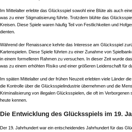
Im Mittelalter erlebte das Glücksspiel sowohl eine Blüte als auch ei
was zu einer Stigmatisierung führte. Trotzdem blühte das Glücksspie
Kreisen. Diese Spiele waren häufig Teil von Festlichkeiten und Hofge
dienten.
Während der Renaissance kehrte das Interesse am Glücksspiel zur
Kartenspielen. Diese Spiele führten zu einer Zunahme von Spielbanke
in einem formelleren Rahmen zu versuchen. In dieser Zeit wurde da
was zu einem erhöhten Risiko und einer größeren Leidenschaft für da
Im späten Mittelalter und der frühen Neuzeit erlebten viele Länder di
die Kontrolle über die Glücksspielindustrie übernehmen und die Mens
Kriminalisierung von illegalen Glücksspielen, die oft im Verborgenen
heute kennen.
Die Entwicklung des Glücksspiels im 19. J
Der 19. Jahrhundert war ein entscheidendes Jahrhundert für das Glück