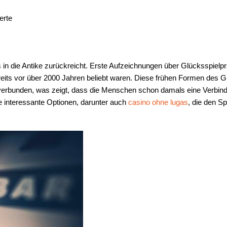
erte
 in die Antike zurückreicht. Erste Aufzeichnungen über Glücksspielpr
eits vor über 2000 Jahren beliebt waren. Diese frühen Formen des G
e verbunden, was zeigt, dass die Menschen schon damals eine Verbi
e interessante Optionen, darunter auch
casino ohne lugas
, die den Sp