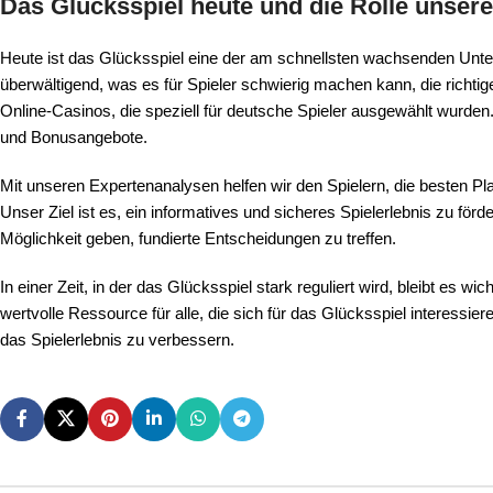
Das Glücksspiel heute und die Rolle unser
Heute ist das Glücksspiel eine der am schnellsten wachsenden Unterha
überwältigend, was es für Spieler schwierig machen kann, die richti
Online-Casinos, die speziell für deutsche Spieler ausgewählt wurden.
und Bonusangebote.
Mit unseren Expertenanalysen helfen wir den Spielern, die besten Pla
Unser Ziel ist es, ein informatives und sicheres Spielerlebnis zu förd
Möglichkeit geben, fundierte Entscheidungen zu treffen.
In einer Zeit, in der das Glücksspiel stark reguliert wird, bleibt es w
wertvolle Ressource für alle, die sich für das Glücksspiel interessie
das Spielerlebnis zu verbessern.