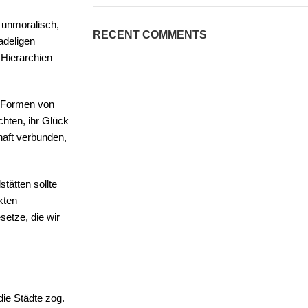
s unmoralisch,
RECENT COMMENTS
adeligen
 Hierarchien
e Formen von
hten, ihr Glück
haft verbunden,
tätten sollte
kten
setze, die wir
die Städte zog.