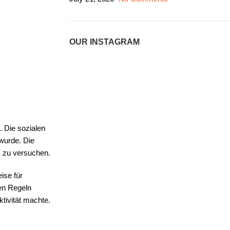
OUR INSTAGRAM
. Die sozialen
 wurde. Die
k zu versuchen.
ise für
xen Regeln
ktivität machte.