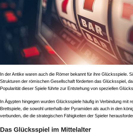
In der Antike waren auch die Römer bekannt für ihre Glücksspiele. S
Strukturen der römischen Gesellschaft förderten das Glücksspiel, d
Popularität dieser Spiele führte zur Entstehung von speziellen Gl
In Ägypten hingegen wurden Glücksspiele häufig in Verbindung mit re
Brettspiele, die sowohl unterhalb der Pyramiden als auch in den kön
verbunden, die die strategischen Fähigkeiten der Spieler herausforde
Das Glücksspiel im Mittelalter