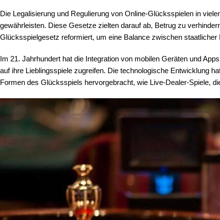
Die Legalisierung und Regulierung von Online-Glücksspielen in vie
gewährleisten. Diese Gesetze zielten darauf ab, Betrug zu verhinde
Glücksspielgesetz reformiert, um eine Balance zwischen staatlicher Ko
Im 21. Jahrhundert hat die Integration von mobilen Geräten und Apps
auf ihre Lieblingsspiele zugreifen. Die technologische Entwicklung ha
Formen des Glücksspiels hervorgebracht, wie Live-Dealer-Spiele, d