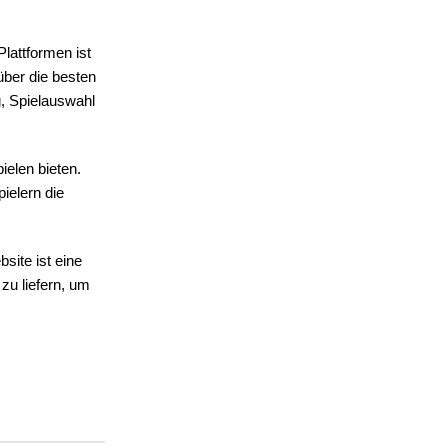
lattformen ist
über die besten
g, Spielauswahl
ielen bieten.
pielern die
site ist eine
zu liefern, um