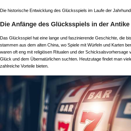
Die historische Entwicklung des Glücksspiels im Laufe der Jahrhund
Die Anfänge des Glücksspiels in der Antike
Das Glücksspiel hat eine lange und faszinierende Geschichte, die bis
stammen aus dem alten China, wo Spiele mit Würfeln und Karten ber
waren oft eng mit religiösen Ritualen und der Schicksalsvorhersag
Glück und dem Übernatürlichen suchten. Heutzutage findet man viel
zahlreiche Vorteile bieten.