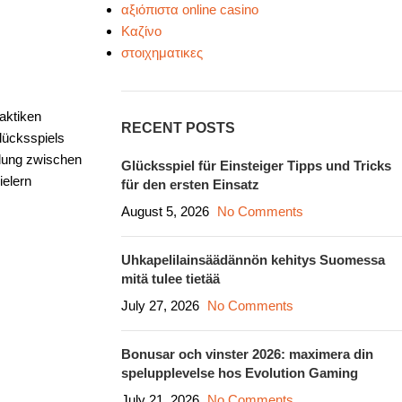
αξιόπιστα online casino
Καζίνο
στοιχηματικες
aktiken
RECENT POSTS
lücksspiels
ndung zwischen
Glücksspiel für Einsteiger Tipps und Tricks
ielern
für den ersten Einsatz
August 5, 2026
No Comments
Uhkapelilainsäädännön kehitys Suomessa
mitä tulee tietää
July 27, 2026
No Comments
Bonusar och vinster 2026: maximera din
spelupplevelse hos Evolution Gaming
July 21, 2026
No Comments