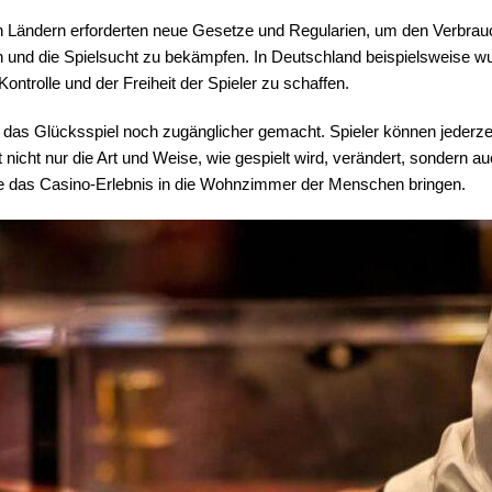
len Ländern erforderten neue Gesetze und Regularien, um den Verbra
rn und die Spielsucht zu bekämpfen. In Deutschland beispielsweise w
ntrolle und der Freiheit der Spieler zu schaffen.
 das Glücksspiel noch zugänglicher gemacht. Spieler können jederzei
t nicht nur die Art und Weise, wie gespielt wird, verändert, sondern a
ie das Casino-Erlebnis in die Wohnzimmer der Menschen bringen.