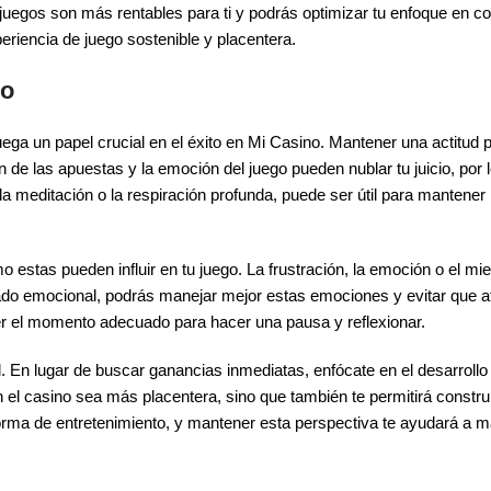
ué juegos son más rentables para ti y podrás optimizar tu enfoque en 
eriencia de juego sostenible y placentera.
do
juega un papel crucial en el éxito en Mi Casino. Mantener una actitud p
 de las apuestas y la emoción del juego pueden nublar tu juicio, por 
a meditación o la respiración profunda, puede ser útil para mantener
stas pueden influir en tu juego. La frustración, la emoción o el m
tado emocional, podrás manejar mejor estas emociones y evitar que af
ser el momento adecuado para hacer una pausa y reflexionar.
l. En lugar de buscar ganancias inmediatas, enfócate en el desarrollo
n el casino sea más placentera, sino que también te permitirá constru
 forma de entretenimiento, y mantener esta perspectiva te ayudará a m