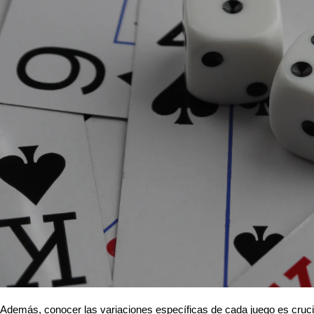
Además, conocer las variaciones específicas de cada juego es crucia