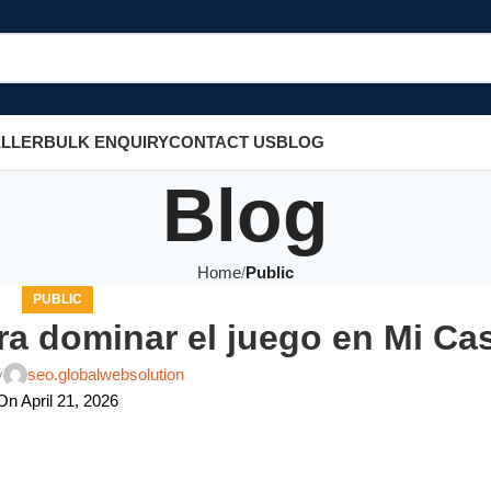
ELLER
BULK ENQUIRY
CONTACT US
BLOG
Blog
Home
Public
PUBLIC
ra dominar el juego en Mi Ca
y
seo.globalwebsolution
On April 21, 2026