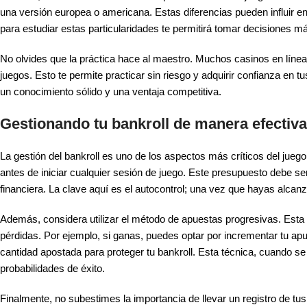
una versión europea o americana. Estas diferencias pueden influir en 
para estudiar estas particularidades te permitirá tomar decisiones m
No olvides que la práctica hace al maestro. Muchos casinos en línea,
juegos. Esto te permite practicar sin riesgo y adquirir confianza en t
un conocimiento sólido y una ventaja competitiva.
Gestionando tu bankroll de manera efectiva
La gestión del bankroll es uno de los aspectos más críticos del jue
antes de iniciar cualquier sesión de juego. Este presupuesto debe se
financiera. La clave aquí es el autocontrol; una vez que hayas alcanza
Además, considera utilizar el método de apuestas progresivas. Esta 
pérdidas. Por ejemplo, si ganas, puedes optar por incrementar tu ap
cantidad apostada para proteger tu bankroll. Esta técnica, cuando s
probabilidades de éxito.
Finalmente, no subestimes la importancia de llevar un registro de tus