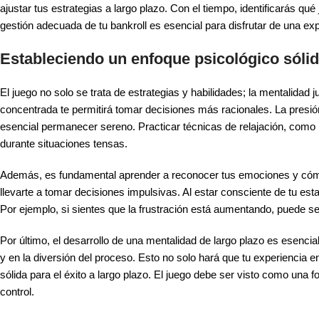
ajustar tus estrategias a largo plazo. Con el tiempo, identificarás q
gestión adecuada de tu bankroll es esencial para disfrutar de una exp
Estableciendo un enfoque psicológico sóli
El juego no solo se trata de estrategias y habilidades; la mentalidad 
concentrada te permitirá tomar decisiones más racionales. La presión
esencial permanecer sereno. Practicar técnicas de relajación, como l
durante situaciones tensas.
Además, es fundamental aprender a reconocer tus emociones y cómo e
llevarte a tomar decisiones impulsivas. Al estar consciente de tu es
Por ejemplo, si sientes que la frustración está aumentando, puede 
Por último, el desarrollo de una mentalidad de largo plazo es esencia
y en la diversión del proceso. Esto no solo hará que tu experiencia e
sólida para el éxito a largo plazo. El juego debe ser visto como una
control.