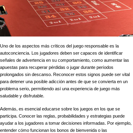
Uno de los aspectos más críticos del juego responsable es la
autoconciencia. Los jugadores deben ser capaces de identificar
señales de advertencia en su comportamiento, como aumentar las
apuestas para recuperar pérdidas o jugar durante períodos
prolongados sin descanso. Reconocer estos signos puede ser vital
para detener una posible adicción antes de que se convierta en un
problema serio, permitiendo así una experiencia de juego más
saludable y disfrutable.
Además, es esencial educarse sobre los juegos en los que se
participa. Conocer las reglas, probabilidades y estrategias puede
ayudar a los jugadores a tomar decisiones informadas. Por ejemplo,
entender cómo funcionan los bonos de bienvenida o las