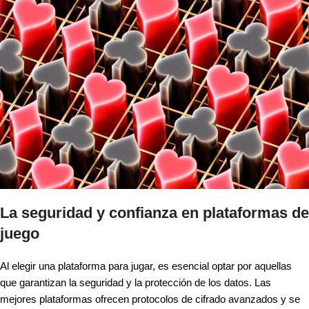
La seguridad y confianza en plataformas de
juego
Al elegir una plataforma para jugar, es esencial optar por aquellas
que garantizan la seguridad y la protección de los datos. Las
mejores plataformas ofrecen protocolos de cifrado avanzados y se