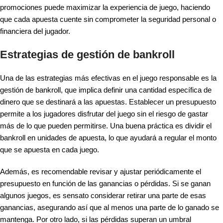
promociones puede maximizar la experiencia de juego, haciendo
que cada apuesta cuente sin comprometer la seguridad personal o
financiera del jugador.
Estrategias de gestión de bankroll
Una de las estrategias más efectivas en el juego responsable es la
gestión de bankroll, que implica definir una cantidad específica de
dinero que se destinará a las apuestas. Establecer un presupuesto
permite a los jugadores disfrutar del juego sin el riesgo de gastar
más de lo que pueden permitirse. Una buena práctica es dividir el
bankroll en unidades de apuesta, lo que ayudará a regular el monto
que se apuesta en cada juego.
Además, es recomendable revisar y ajustar periódicamente el
presupuesto en función de las ganancias o pérdidas. Si se ganan
algunos juegos, es sensato considerar retirar una parte de esas
ganancias, asegurando así que al menos una parte de lo ganado se
mantenga. Por otro lado, si las pérdidas superan un umbral