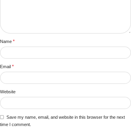
Name
*
Email
*
Website
Save my name, email, and website in this browser for the next
time I comment.