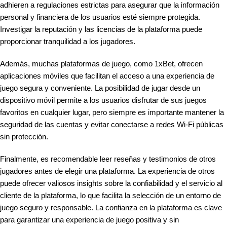
adhieren a regulaciones estrictas para asegurar que la información
personal y financiera de los usuarios esté siempre protegida.
Investigar la reputación y las licencias de la plataforma puede
proporcionar tranquilidad a los jugadores.
Además, muchas plataformas de juego, como 1xBet, ofrecen
aplicaciones móviles que facilitan el acceso a una experiencia de
juego segura y conveniente. La posibilidad de jugar desde un
dispositivo móvil permite a los usuarios disfrutar de sus juegos
favoritos en cualquier lugar, pero siempre es importante mantener la
seguridad de las cuentas y evitar conectarse a redes Wi-Fi públicas
sin protección.
Finalmente, es recomendable leer reseñas y testimonios de otros
jugadores antes de elegir una plataforma. La experiencia de otros
puede ofrecer valiosos insights sobre la confiabilidad y el servicio al
cliente de la plataforma, lo que facilita la selección de un entorno de
juego seguro y responsable. La confianza en la plataforma es clave
para garantizar una experiencia de juego positiva y sin