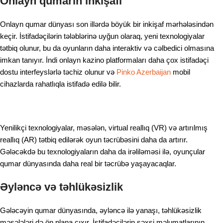
Onlayn qumarın inkişafı
Onlayn qumar dünyası son illərdə böyük bir inkişaf mərhələsindən
keçir. İstifadəçilərin tələblərinə uyğun olaraq, yeni texnologiyalar
tətbiq olunur, bu da oyunların daha interaktiv və cəlbedici olmasına
imkan tanıyır. İndi onlayn kazino platformaları daha çox istifadəçi
dostu interfeyslərlə təchiz olunur və
Pinko Azerbaijan
mobil
cihazlarda rahatlıqla istifadə edilə bilir.
Yenilikçi texnologiyalar, məsələn, virtual reallıq (VR) və artırılmış
reallıq (AR) tətbiq edilərək oyun təcrübəsini daha da artırır.
Gələcəkdə bu texnologiyaların daha da irəliləməsi ilə, oyunçular
qumar dünyasında daha real bir təcrübə yaşayacaqlar.
Əyləncə və təhlükəsizlik
Gələcəyin qumar dünyasında, əyləncə ilə yanaşı, təhlükəsizlik
məsələləri də ön plana çıxır. İstifadəçilərin şəxsi məlumatlarının