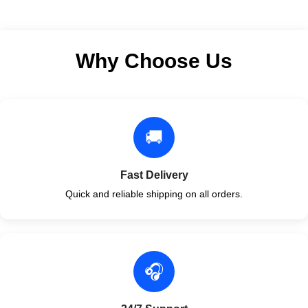
Why Choose Us
🚚
Fast Delivery
Quick and reliable shipping on all orders.
🎧