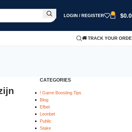
0
$
0.
LOGIN / REGISTER
🚚 TRACK YOUR ORD
CATEGORIES
zijn
! Game Boosting Tips
Blog
Efbet
Leonbet
Public
Stake