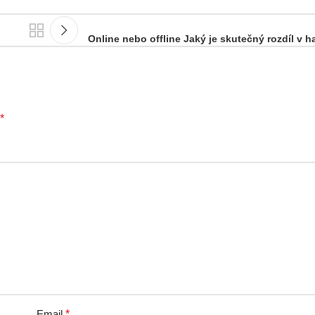
Online nebo offline Jaký je skutečný rozdíl v 
*
Email
*