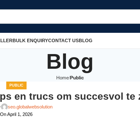
ELLER
BULK ENQUIRY
CONTACT US
BLOG
Blog
Home
Public
PUBLIC
ps en trucs om succesvol te 
y
seo.globalwebsolution
On April 1, 2026