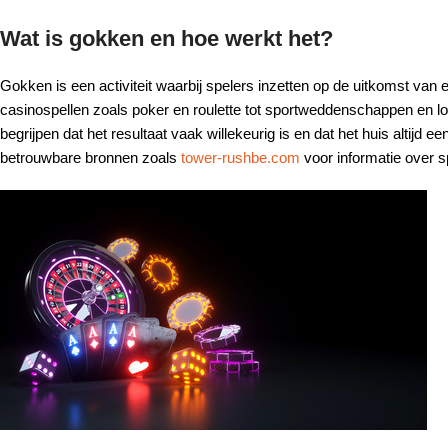
Wat is gokken en hoe werkt het?
Gokken is een activiteit waarbij spelers inzetten op de uitkomst va
casinospellen zoals poker en roulette tot sportweddenschappen en lot
begrijpen dat het resultaat vaak willekeurig is en dat het huis altijd 
betrouwbare bronnen zoals
tower-rushbe.com
voor informatie over s