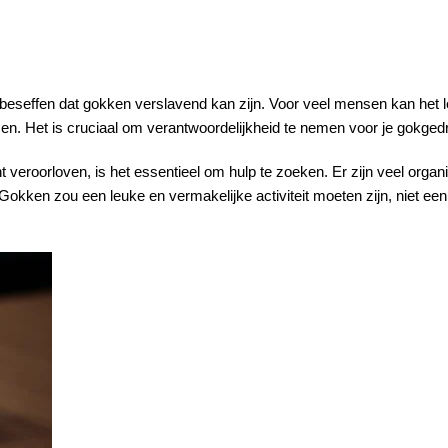
te beseffen dat gokken verslavend kan zijn. Voor veel mensen kan het 
men. Het is cruciaal om verantwoordelijkheid te nemen voor je gokged
t veroorloven, is het essentieel om hulp te zoeken. Er zijn veel organi
kken zou een leuke en vermakelijke activiteit moeten zijn, niet een