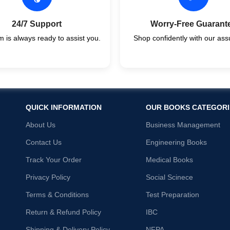
24/7 Support
Worry-Free Guarant
 is always ready to assist you.
Shop confidently with our ass
QUICK INFORMATION
OUR BOOKS CATEGORI
About Us
Business Management
Contact Us
Engineering Books
Track Your Order
Medical Books
Privacy Policy
Social Scinece
Terms & Conditions
Test Preparation
Return & Refund Policy
IBC
Shipping & Delivery Policy
NFPA