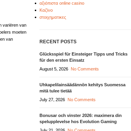
αξιόπιστα online casino
Καζίνο
στοιχηματικες
n variëren van
spelers moeten
aken van
RECENT POSTS
Glücksspiel für Einsteiger Tipps und Tricks
für den ersten Einsatz
August 5, 2026
No Comments
Uhkapelilainsäädännön kehitys Suomessa
mitä tulee tietää
July 27, 2026
No Comments
Bonusar och vinster 2026: maximera din
spelupplevelse hos Evolution Gaming
July 21, 2026
No Comments