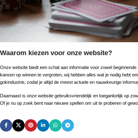
Waarom kiezen voor onze website?
Onze website biedt een schat aan informatie voor zowel beginnende al
kansen op winnen te vergroten, wij hebben alles wat je nodig hebt o
gokindustrie, zodat je altijd de meest actuele en nauwkeurige informa
Daarnaast is onze website gebruiksvriendelijk en toegankelijk op zowe
Of je nu op zoek bent naar nieuwe spellen om uit te proberen of gewo