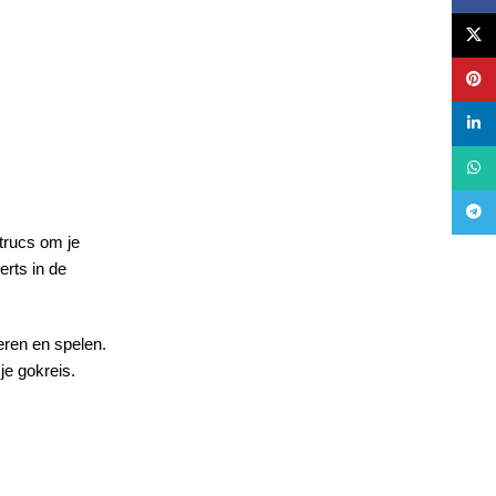
X
Pinte
linke
What
Teleg
trucs om je
erts in de
eren en spelen.
je gokreis.