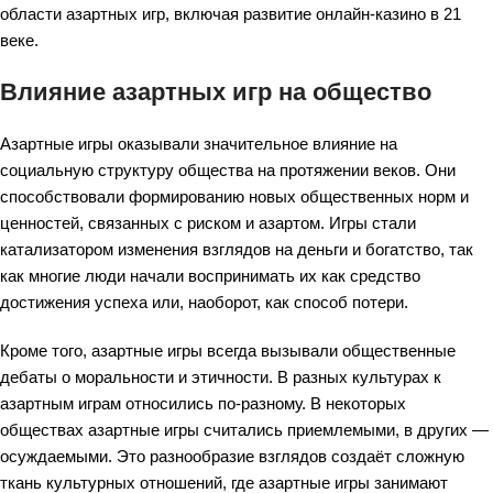
области азартных игр, включая развитие онлайн-казино в 21
веке.
Влияние азартных игр на общество
Азартные игры оказывали значительное влияние на
социальную структуру общества на протяжении веков. Они
способствовали формированию новых общественных норм и
ценностей, связанных с риском и азартом. Игры стали
катализатором изменения взглядов на деньги и богатство, так
как многие люди начали воспринимать их как средство
достижения успеха или, наоборот, как способ потери.
Кроме того, азартные игры всегда вызывали общественные
дебаты о моральности и этичности. В разных культурах к
азартным играм относились по-разному. В некоторых
обществах азартные игры считались приемлемыми, в других —
осуждаемыми. Это разнообразие взглядов создаёт сложную
ткань культурных отношений, где азартные игры занимают