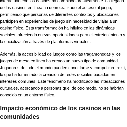
interactúan con los casinos ha cambiado drásticamente. La llegada
de los casinos en línea ha democratizado el acceso al juego,
permitiendo que personas de diferentes contextos y ubicaciones
participen en experiencias de juego sin necesidad de viajar a un
casino físico. Esta transformación ha influido en las dinámicas
sociales, ofreciendo nuevas oportunidades para el entretenimiento y
la socialización a través de plataformas virtuales.
Además, la accesibilidad de juegos como las tragamonedas y los
juegos de mesa en línea ha creado un nuevo tipo de comunidad.
Jugadores de todo el mundo pueden conectarse y competir entre sí,
lo que ha fomentado la creación de redes sociales basadas en
intereses comunes. Este fenómeno ha modificado las interacciones
culturales, acercando a personas que, de otro modo, no se habrían
conocido en un entorno físico.
Impacto económico de los casinos en las
comunidades