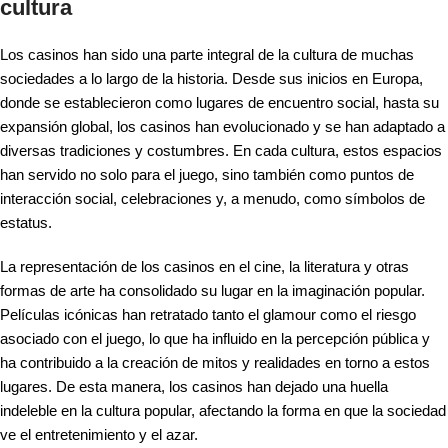
cultura
Los casinos han sido una parte integral de la cultura de muchas
sociedades a lo largo de la historia. Desde sus inicios en Europa,
donde se establecieron como lugares de encuentro social, hasta su
expansión global, los casinos han evolucionado y se han adaptado a
diversas tradiciones y costumbres. En cada cultura, estos espacios
han servido no solo para el juego, sino también como puntos de
interacción social, celebraciones y, a menudo, como símbolos de
estatus.
La representación de los casinos en el cine, la literatura y otras
formas de arte ha consolidado su lugar en la imaginación popular.
Películas icónicas han retratado tanto el glamour como el riesgo
asociado con el juego, lo que ha influido en la percepción pública y
ha contribuido a la creación de mitos y realidades en torno a estos
lugares. De esta manera, los casinos han dejado una huella
indeleble en la cultura popular, afectando la forma en que la sociedad
ve el entretenimiento y el azar.