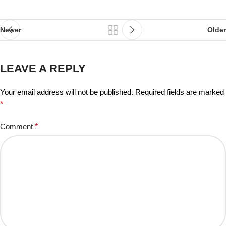
Newer
Older
LEAVE A REPLY
Your email address will not be published.
Required fields are marked
*
Comment
*