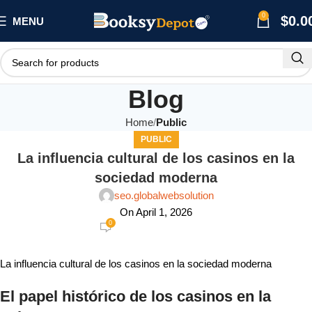
0
$
0.0
MENU
Blog
Home
Public
PUBLIC
La influencia cultural de los casinos en la
sociedad moderna
seo.globalwebsolution
On April 1, 2026
0
La influencia cultural de los casinos en la sociedad moderna
El papel histórico de los casinos en la