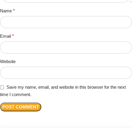
Name
*
Email
*
Website
Save my name, email, and website in this browser for the next
time I comment.