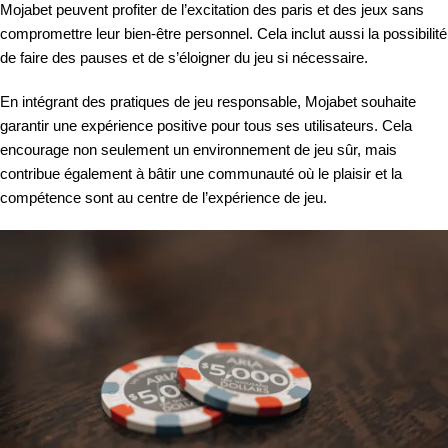
Mojabet peuvent profiter de l’excitation des paris et des jeux sans
compromettre leur bien-être personnel. Cela inclut aussi la possibilité
de faire des pauses et de s’éloigner du jeu si nécessaire.
En intégrant des pratiques de jeu responsable, Mojabet souhaite
garantir une expérience positive pour tous ses utilisateurs. Cela
encourage non seulement un environnement de jeu sûr, mais
contribue également à bâtir une communauté où le plaisir et la
compétence sont au centre de l’expérience de jeu.