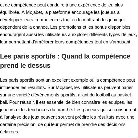
et de compétence peut conduire à une expérience de jeu plus
équilibrée. À Mojabet, la plateforme encourage les joueurs à
développer leurs compétences tout en leur offrant des jeux qui
dépendent de la chance. Les promotions et les bonus disponibles
encouragent aussi les utilisateurs à explorer différents types de jeux,
leur permettant d’améliorer leurs compétences tout en s’amusant.
Les paris sportifs : Quand la compétence
prend le dessus
Les paris sportifs sont un excellent exemple où la compétence peut
influencer les résultats. Sur Mojabet, les utilisateurs peuvent parier
sur une variété d’événements sportifs, allant du football au basket-
ball. Pour réussir, il est essentiel de bien connaître les équipes, les
joueurs et les tendances du marché. Les parieurs qui se consacrent
à l’analyse des jeux peuvent souvent prédire les résultats avec une
certaine précision, ce qui leur permet de prendre des décisions
éclairées.