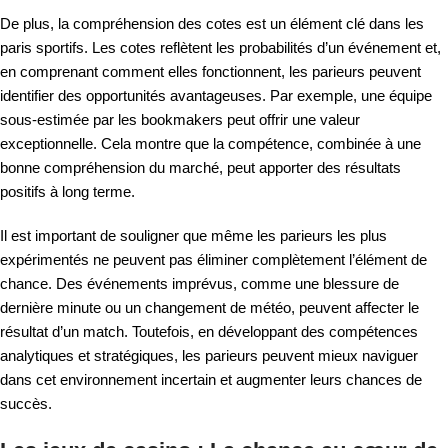
De plus, la compréhension des cotes est un élément clé dans les
paris sportifs. Les cotes reflètent les probabilités d’un événement et,
en comprenant comment elles fonctionnent, les parieurs peuvent
identifier des opportunités avantageuses. Par exemple, une équipe
sous-estimée par les bookmakers peut offrir une valeur
exceptionnelle. Cela montre que la compétence, combinée à une
bonne compréhension du marché, peut apporter des résultats
positifs à long terme.
Il est important de souligner que même les parieurs les plus
expérimentés ne peuvent pas éliminer complètement l’élément de
chance. Des événements imprévus, comme une blessure de
dernière minute ou un changement de météo, peuvent affecter le
résultat d’un match. Toutefois, en développant des compétences
analytiques et stratégiques, les parieurs peuvent mieux naviguer
dans cet environnement incertain et augmenter leurs chances de
succès.