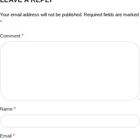
Your email address will not be published.
Required fields are marked
*
Comment
*
Name
*
Email
*