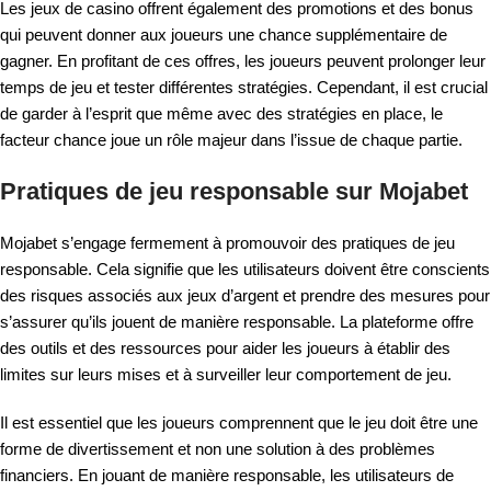
Les jeux de casino offrent également des promotions et des bonus
qui peuvent donner aux joueurs une chance supplémentaire de
gagner. En profitant de ces offres, les joueurs peuvent prolonger leur
temps de jeu et tester différentes stratégies. Cependant, il est crucial
de garder à l’esprit que même avec des stratégies en place, le
facteur chance joue un rôle majeur dans l’issue de chaque partie.
Pratiques de jeu responsable sur Mojabet
Mojabet s’engage fermement à promouvoir des pratiques de jeu
responsable. Cela signifie que les utilisateurs doivent être conscients
des risques associés aux jeux d’argent et prendre des mesures pour
s’assurer qu’ils jouent de manière responsable. La plateforme offre
des outils et des ressources pour aider les joueurs à établir des
limites sur leurs mises et à surveiller leur comportement de jeu.
Il est essentiel que les joueurs comprennent que le jeu doit être une
forme de divertissement et non une solution à des problèmes
financiers. En jouant de manière responsable, les utilisateurs de