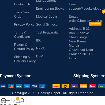
Management
Contact Us
Email:
Engineering Books
support@booksydepot.
Track Your
E
Order
Medical Books
Email:
order@booksydepot.co
Privacy Policy
Social Scinece
ADDRESS
Address: B 23,
Terms &
Test Preparation
Bank Enclave
Conditions
Shastri nagar
IBC
Near Kamal
Return &
Mandir
NFPA
Refund Policy
Ghaziabad Uttar
Pradesh 201002
DSM
Shipping &
India
Delivery Policy
Payment System:
Shipping System:
Copyright 2025 - Booksy Depot - All Rights Reserved
0