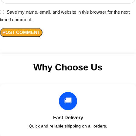
Save my name, email, and website in this browser for the next
time I comment.
Why Choose Us
🚚
Fast Delivery
Quick and reliable shipping on all orders.