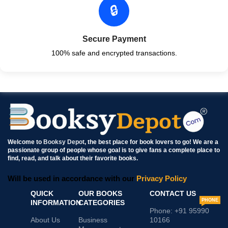
🔒
Secure Payment
100% safe and encrypted transactions.
Welcome to
Booksy Depot
, the best place for book lovers to go! We are a
passionate group of people whose goal is to give fans a complete place to
find, read, and talk about their favorite books.
Will be used in accordance with our
Privacy Policy
QUICK
OUR BOOKS
CONTACT US
PHONE
INFORMATION
CATEGORIES
Phone: +91 95990
About Us
Business
10166