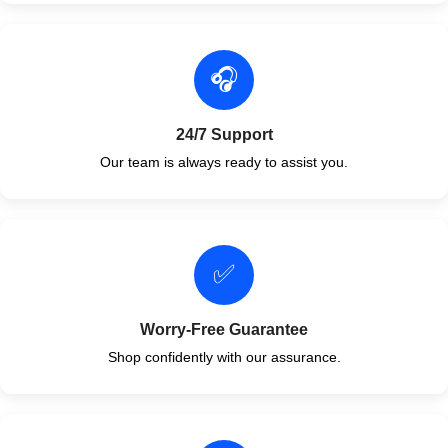
🎧
24/7 Support
Our team is always ready to assist you.
✅
Worry-Free Guarantee
Shop confidently with our assurance.