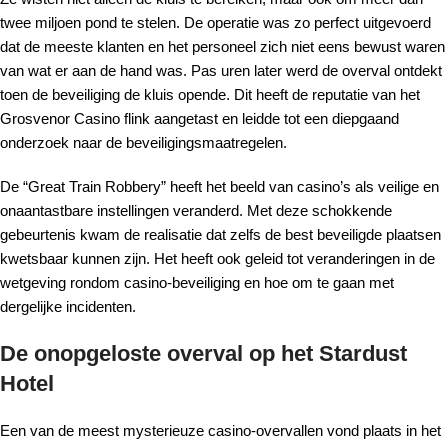
twee miljoen pond te stelen. De operatie was zo perfect uitgevoerd
dat de meeste klanten en het personeel zich niet eens bewust waren
van wat er aan de hand was. Pas uren later werd de overval ontdekt
toen de beveiliging de kluis opende. Dit heeft de reputatie van het
Grosvenor Casino flink aangetast en leidde tot een diepgaand
onderzoek naar de beveiligingsmaatregelen.
De “Great Train Robbery” heeft het beeld van casino’s als veilige en
onaantastbare instellingen veranderd. Met deze schokkende
gebeurtenis kwam de realisatie dat zelfs de best beveiligde plaatsen
kwetsbaar kunnen zijn. Het heeft ook geleid tot veranderingen in de
wetgeving rondom casino-beveiliging en hoe om te gaan met
dergelijke incidenten.
De onopgeloste overval op het Stardust
Hotel
Een van de meest mysterieuze casino-overvallen vond plaats in het