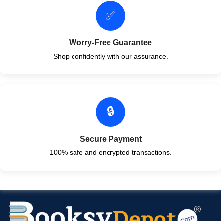
✅
Worry-Free Guarantee
Shop confidently with our assurance.
🔒
Secure Payment
100% safe and encrypted transactions.