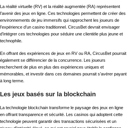
La réalité virtuelle (RV) et la réalité augmentée (RA) représentent
l’avenir des jeux en ligne. Ces technologies permettent de créer des
environnements de jeu immersifs qui rapprochent les joueurs de
l’expérience d’un casino traditionnel. CircusBet devrait envisager
d’intégrer ces technologies pour séduire une clientèle plus jeune et
technophile.
En offrant des expériences de jeux en RV ou RA, CircusBet pourrait
également se différencier de la concurrence. Les joueurs
recherchent de plus en plus des expériences uniques et
mémorables, et investir dans ces domaines pourrait s’avérer payant
à long terme.
Les jeux basés sur la blockchain
La technologie blockchain transforme le paysage des jeux en ligne
en offrant transparence et sécurité. Les casinos qui adoptent cette
technologie peuvent garantir des transactions sécurisées et un