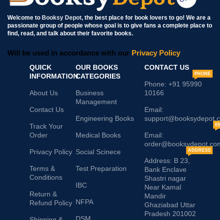
Welcome to
Booksy Depot
, the best place for book lovers to go! We are a
passionate group of people whose goal is to give fans a complete place to
find, read, and talk about their favorite books.
Will be used in accordance with our
Privacy Policy
QUICK
OUR BOOKS
CONTACT US
PHONE
INFORMATION
CATEGORIES
Phone: +91 95990
About Us
Business
10166
Management
Contact Us
Email:
Engineering Books
support@booksydepot.
Track Your
E
Order
Medical Books
Email:
order@booksydepot.co
Privacy Policy
Social Scinece
ADDRESS
Address: B 23,
Terms &
Test Preparation
Bank Enclave
Conditions
Shastri nagar
IBC
Near Kamal
Return &
Mandir
NFPA
Refund Policy
Ghaziabad Uttar
Pradesh 201002
DSM
Shipping &