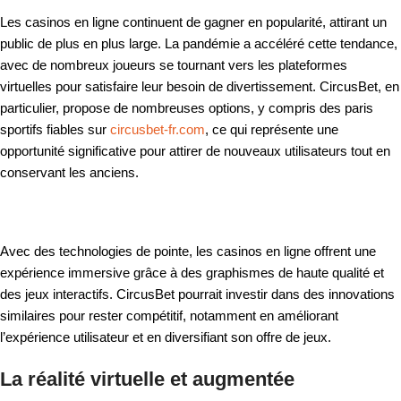
Les casinos en ligne continuent de gagner en popularité, attirant un
public de plus en plus large. La pandémie a accéléré cette tendance,
avec de nombreux joueurs se tournant vers les plateformes
virtuelles pour satisfaire leur besoin de divertissement. CircusBet, en
particulier, propose de nombreuses options, y compris des paris
sportifs fiables sur
circusbet-fr.com
, ce qui représente une
opportunité significative pour attirer de nouveaux utilisateurs tout en
conservant les anciens.
Avec des technologies de pointe, les casinos en ligne offrent une
expérience immersive grâce à des graphismes de haute qualité et
des jeux interactifs. CircusBet pourrait investir dans des innovations
similaires pour rester compétitif, notamment en améliorant
l’expérience utilisateur et en diversifiant son offre de jeux.
La réalité virtuelle et augmentée