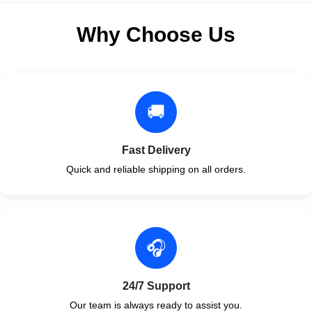
Why Choose Us
🚚
Fast Delivery
Quick and reliable shipping on all orders.
🎧
24/7 Support
Our team is always ready to assist you.