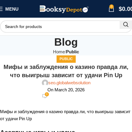
0
$
0.0
MENU
Blog
Home
Public
PUBLIC
Мифы и заблуждения о казино правда ли,
что выигрыш зависит от удачи Pin Up
seo.globalwebsolution
On March 20, 2026
0
Мифы и заблуждения о казино правда ли, что выигрыш зависит
от удачи Pin Up