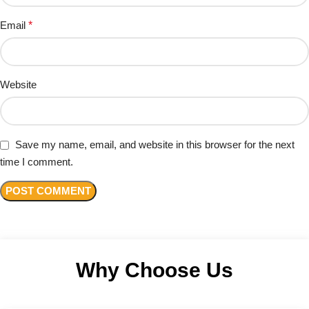
Email
*
Website
Save my name, email, and website in this browser for the next
time I comment.
Why Choose Us