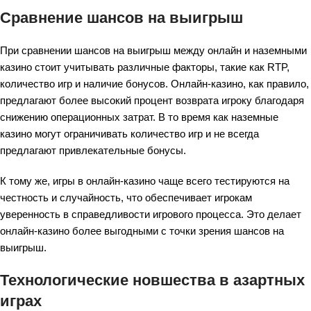
Сравнение шансов на выигрыш
При сравнении шансов на выигрыш между онлайн и наземными
казино стоит учитывать различные факторы, такие как RTP,
количество игр и наличие бонусов. Онлайн-казино, как правило,
предлагают более высокий процент возврата игроку благодаря
снижению операционных затрат. В то время как наземные
казино могут ограничивать количество игр и не всегда
предлагают привлекательные бонусы.
К тому же, игры в онлайн-казино чаще всего тестируются на
честность и случайность, что обеспечивает игрокам
уверенность в справедливости игрового процесса. Это делает
онлайн-казино более выгодными с точки зрения шансов на
выигрыш.
Технологические новшества в азартных
играх