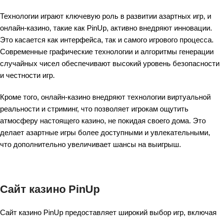
Технологии играют ключевую роль в развитии азартных игр, и
онлайн-казино, такие как PinUp, активно внедряют инновации.
Это касается как интерфейса, так и самого игрового процесса.
Современные графические технологии и алгоритмы генерации
случайных чисел обеспечивают высокий уровень безопасности
и честности игр.
Кроме того, онлайн-казино внедряют технологии виртуальной
реальности и стриминг, что позволяет игрокам ощутить
атмосферу настоящего казино, не покидая своего дома. Это
делает азартные игры более доступными и увлекательными,
что дополнительно увеличивает шансы на выигрыш.
Сайт казино PinUp
Сайт казино PinUp предоставляет широкий выбор игр, включая