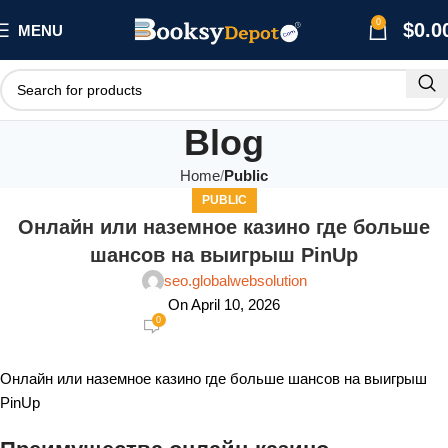
0
$
0.0
MENU
Blog
Home
Public
PUBLIC
Онлайн или наземное казино где больше
шансов на выигрыш PinUp
seo.globalwebsolution
On April 10, 2026
0
Онлайн или наземное казино где больше шансов на выигрыш
PinUp