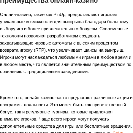
Преимущества онлайн-казино
Онлайн-казино, такие как PinUp, предоставляют игрокам
уникальные возможности для выигрыша благодаря большему
выбору игр и более привлекательным бонусам. Современные
технологии позволяют разработчикам создавать
захватывающие игровые автоматы с высоким процентом
возврата игроку (RTP), что увеличивает шансы на выигрыш.
Игроки могут наслаждаться любимыми играми в любое время и
в любом месте, что является значительным преимуществом по
сравнению с традиционными заведениями.
Кроме того, онлайн-казино часто предлагают различные акции и
программы лояльности. Это может быть как приветственный
бонус, так и регулярные турниры, которые привлекают
внимание игроков. Чаще всего игроки могут получать
дополнительные средства для игры или бесплатные вращения,