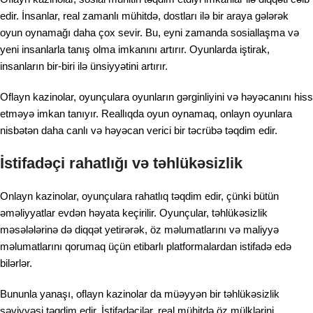
edir. İnsanlar, real zamanlı mühitdə, dostları ilə bir araya gələrək
oyun oynamağı daha çox sevir. Bu, eyni zamanda sosiallaşma və
yeni insanlarla tanış olma imkanını artırır. Oyunlarda iştirak,
insanların bir-biri ilə ünsiyyətini artırır.
Oflayn kazinolar, oyunçulara oyunların gərginliyini və həyəcanını hiss
etməyə imkan tanıyır. Reallıqda oyun oynamaq, onlayn oyunlara
nisbətən daha canlı və həyəcan verici bir təcrübə təqdim edir.
İstifadəçi rahatlığı və təhlükəsizlik
Onlayn kazinolar, oyunçulara rahatlıq təqdim edir, çünki bütün
əməliyyatlar evdən həyata keçirilir. Oyunçular, təhlükəsizlik
məsələlərinə də diqqət yetirərək, öz məlumatlarını və maliyyə
məlumatlarını qorumaq üçün etibarlı platformalardan istifadə edə
bilərlər.
Bununla yanaşı, oflayn kazinolar da müəyyən bir təhlükəsizlik
səviyyəsi təqdim edir. İstifadəçilər, real mühitdə öz mülklərini