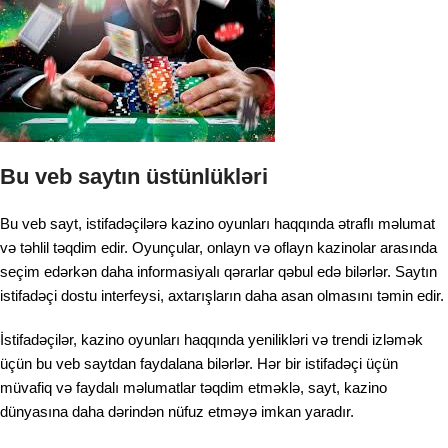
Bu veb saytın üstünlükləri
Bu veb sayt, istifadəçilərə kazino oyunları haqqında ətraflı məlumat
və təhlil təqdim edir. Oyunçular, onlayn və oflayn kazinolar arasında
seçim edərkən daha informasiyalı qərarlar qəbul edə bilərlər. Saytın
istifadəçi dostu interfeysi, axtarışların daha asan olmasını təmin edir.
İstifadəçilər, kazino oyunları haqqında yenilikləri və trendi izləmək
üçün bu veb saytdan faydalana bilərlər. Hər bir istifadəçi üçün
müvafiq və faydalı məlumatlar təqdim etməklə, sayt, kazino
dünyasına daha dərindən nüfuz etməyə imkan yaradır.