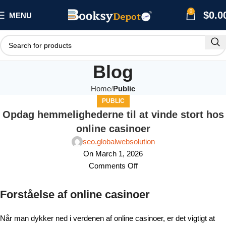
0
$
0.0
MENU
Blog
Home
Public
PUBLIC
Opdag hemmelighederne til at vinde stort hos
online casinoer
seo.globalwebsolution
On March 1, 2026
Comments Off
Forståelse af online casinoer
Når man dykker ned i verdenen af online casinoer, er det vigtigt at