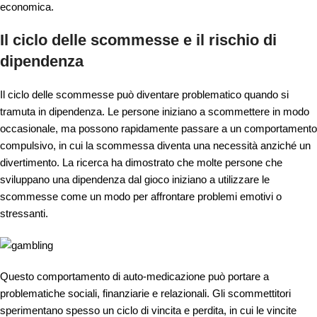
economica.
Il ciclo delle scommesse e il rischio di
dipendenza
Il ciclo delle scommesse può diventare problematico quando si
tramuta in dipendenza. Le persone iniziano a scommettere in modo
occasionale, ma possono rapidamente passare a un comportamento
compulsivo, in cui la scommessa diventa una necessità anziché un
divertimento. La ricerca ha dimostrato che molte persone che
sviluppano una dipendenza dal gioco iniziano a utilizzare le
scommesse come un modo per affrontare problemi emotivi o
stressanti.
Questo comportamento di auto-medicazione può portare a
problematiche sociali, finanziarie e relazionali. Gli scommettitori
sperimentano spesso un ciclo di vincita e perdita, in cui le vincite