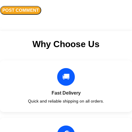
Why Choose Us
🚚
Fast Delivery
Quick and reliable shipping on all orders.