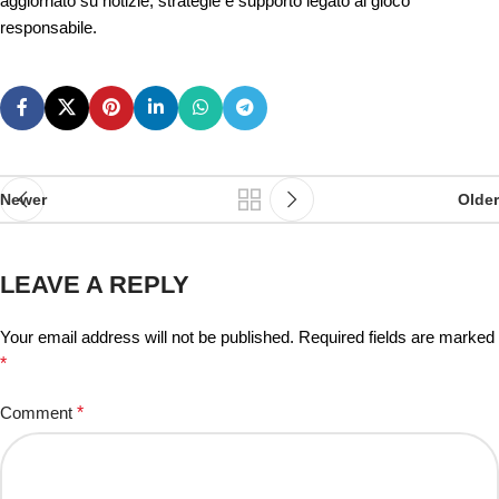
aggiornato su notizie, strategie e supporto legato al gioco
responsabile.
Newer
Older
LEAVE A REPLY
Your email address will not be published.
Required fields are marked
*
Comment
*