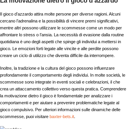
La motivazione dietro il gioco d’azzardo
Il gioco d’azzardo attira molte persone per diverse ragioni. Alcuni
cercano l’adrenalina e la possibilità di vincere premi significativi,
mentre altri possono utilizzare le scommesse come un modo per
affrontare lo stress o l’ansia. La necessità di evasione dalla routine
quotidiana è uno degli aspetti che spinge gli individui a mettersi in
gioco. Le emozioni forti legate alle vincite e alle perdite possono
creare un ciclo di utilizzo che diventa difficile da interrompere.
Inoltre, la tradizione e la cultura del gioco possono influenzare
profondamente il comportamento degli individui. In molte società, le
scommesse sono integrate in eventi sociali e celebrazioni, il che
crea un attaccamento collettivo verso questa pratica. Comprendere
la motivazione dietro il gioco è fondamentale per analizzare i
comportamenti e per aiutare a prevenire problematiche legate al
gioco compulsivo. Per ulteriori informazioni sulle dinamiche delle
scommesse, puoi visitare
baxter-bets.it
.