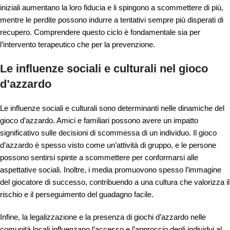
iniziali aumentano la loro fiducia e li spingono a scommettere di più,
mentre le perdite possono indurre a tentativi sempre più disperati di
recupero. Comprendere questo ciclo è fondamentale sia per
l’intervento terapeutico che per la prevenzione.
Le influenze sociali e culturali nel gioco
d’azzardo
Le influenze sociali e culturali sono determinanti nelle dinamiche del
gioco d’azzardo. Amici e familiari possono avere un impatto
significativo sulle decisioni di scommessa di un individuo. Il gioco
d’azzardo è spesso visto come un’attività di gruppo, e le persone
possono sentirsi spinte a scommettere per conformarsi alle
aspettative sociali. Inoltre, i media promuovono spesso l’immagine
del giocatore di successo, contribuendo a una cultura che valorizza il
rischio e il perseguimento del guadagno facile.
Infine, la legalizzazione e la presenza di giochi d’azzardo nelle
comunità locali influenzano l’accesso e l’approccio degli individui al