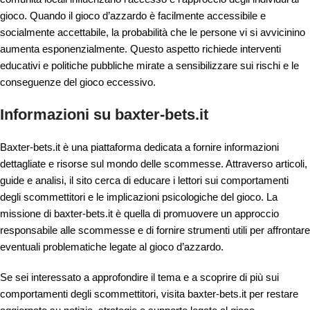
gioco. Quando il gioco d’azzardo è facilmente accessibile e
socialmente accettabile, la probabilità che le persone vi si avvicinino
aumenta esponenzialmente. Questo aspetto richiede interventi
educativi e politiche pubbliche mirate a sensibilizzare sui rischi e le
conseguenze del gioco eccessivo.
Informazioni su baxter-bets.it
Baxter-bets.it è una piattaforma dedicata a fornire informazioni
dettagliate e risorse sul mondo delle scommesse. Attraverso articoli,
guide e analisi, il sito cerca di educare i lettori sui comportamenti
degli scommettitori e le implicazioni psicologiche del gioco. La
missione di baxter-bets.it è quella di promuovere un approccio
responsabile alle scommesse e di fornire strumenti utili per affrontare
eventuali problematiche legate al gioco d’azzardo.
Se sei interessato a approfondire il tema e a scoprire di più sui
comportamenti degli scommettitori, visita baxter-bets.it per restare