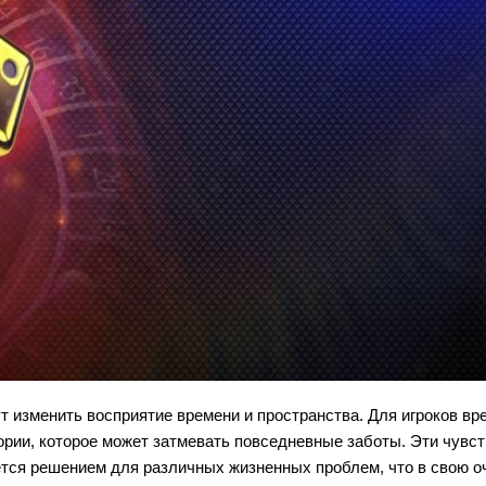
т изменить восприятие времени и пространства. Для игроков вр
ории, которое может затмевать повседневные заботы. Эти чувств
яется решением для различных жизненных проблем, что в свою о