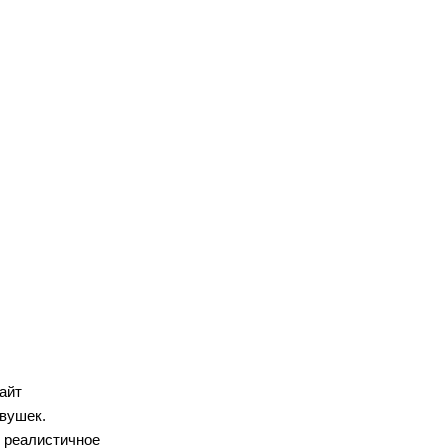
айт
вушек.
 реалистичное