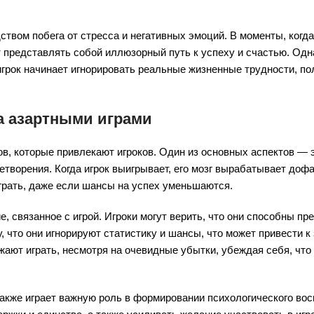
дством побега от стресса и негативных эмоций. В моменты, когд
 представлять собой иллюзорный путь к успеху и счастью. Одн
грок начинает игнорировать реальные жизненные трудности, по
а азартными играми
ов, которые привлекают игроков. Один из основных аспектов —
етворения. Когда игрок выигрывает, его мозг вырабатывает доф
грать, даже если шансы на успех уменьшаются.
 связанное с игрой. Игроки могут верить, что они способны пр
у, что они игнорируют статистику и шансы, что может привести 
ают играть, несмотря на очевидные убытки, убеждая себя, что 
акже играет важную роль в формировании психологического вос