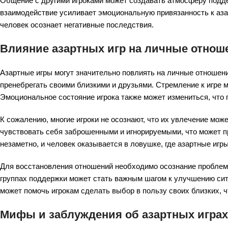
Общение с другими игроками может создавать атмосферу поддер
взаимодействие усиливает эмоциональную привязанность к аза
человек осознает негативные последствия.
Влияние азартных игр на личные отнош
Азартные игры могут значительно повлиять на личные отношения
пренебрегать своими близкими и друзьями. Стремление к игре м
Эмоциональное состояние игрока также может измениться, что п
К сожалению, многие игроки не осознают, что их увлечение мо
чувствовать себя заброшенными и игнорируемыми, что может пр
незаметно, и человек оказывается в ловушке, где азартные игр
Для восстановления отношений необходимо осознание проблем
группах поддержки может стать важным шагом к улучшению сит
может помочь игрокам сделать выбор в пользу своих близких, 
Мифы и заблуждения об азартных играх