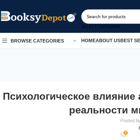
SELECT CATEGORY
HOME
ABOUT US
BEST S
BROWSE CATEGORIES
Психологическое влияние 
реальности м
Posted b
0