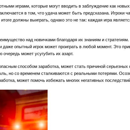
ными играми, которые могут вводить в заблуждение как новых,
лючается в том, что удача может быть предсказана. Игроки час
 итоге должны выиграть, однако это не так: каждая игра являе
реимущество над новичками благодаря их знаниям и стратегиям.
и даже опытный игрок может проиграть в любой момент. Это прив
ю очередь может усугубить их азарт.
езопасным способом заработка, может стать причиной серьезны
ль, но со временем сталкиваются с реальными потерями. Осозн
работка, может помочь избежать многих негативных последствий