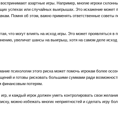
и воспринимают азартные игры. Например, многие игроки склонн
щих успехах или случайных выигрышах. Это искажение может п
тавкам. Помня об этом, важно применять ответственные советы 
ая, что могут влиять на исход игры. Это может проявляться в 
 мнению, увеличат шансы на выигрыш, хотя на самом деле исход
мание психологии этого риска может помочь игрокам более осоз
ущений и готовы рисковать большими суммами ради возможност
ым финансовым потерям.
 игр, и каждый игрок должен уметь контролировать свои желани
ску, можно избежать многих неприятностей и сделать игру бол