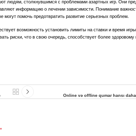
ают людям, столкнувшимся с проблемами азартных игр. Они пр
ставляют информацию о лечении зависимости. Понимание важнос
ые могут помочь предотвратить развитие серьезных проблем.
ествует возможность установить лимиты на ставки и время игры
ать риски, что в свою очередь, способствует более здоровому 
p
Online və offline qumar hansı daha 
*