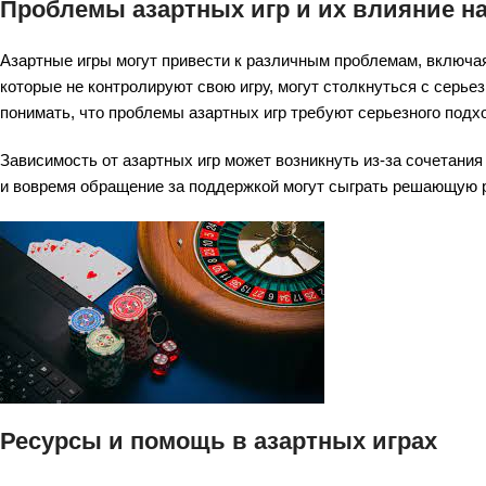
Проблемы азартных игр и их влияние н
Азартные игры могут привести к различным проблемам, включая
которые не контролируют свою игру, могут столкнуться с серье
понимать, что проблемы азартных игр требуют серьезного подх
Зависимость от азартных игр может возникнуть из-за сочетани
и вовремя обращение за поддержкой могут сыграть решающую р
Ресурсы и помощь в азартных играх