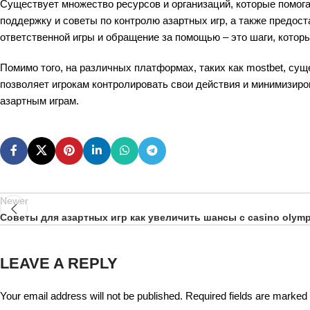
Существует множество ресурсов и организаций, которые помог
поддержку и советы по контролю азартных игр, а также предо
ответственной игры и обращение за помощью – это шаги, котор
Помимо того, на различных платформах, таких как mostbet, сущ
позволяет игрокам контролировать свои действия и минимизиров
азартным играм.
Newer
Советы для азартных игр как увеличить шансы с casino olym
LEAVE A REPLY
Your email address will not be published.
Required fields are marked