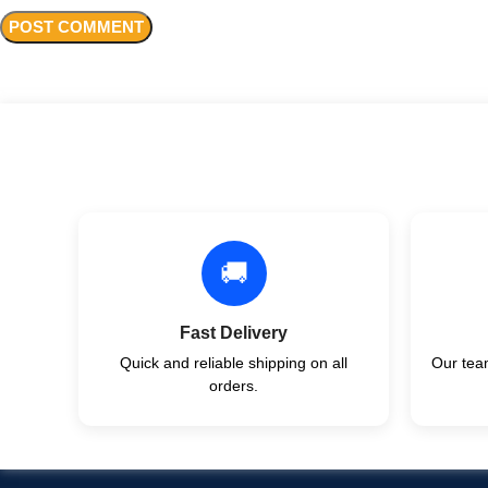
🚚
Fast Delivery
Quick and reliable shipping on all
Our team
orders.