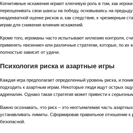
Когнитивные искажения играют ключевую роль в том, как игрок
переоценивать свои шансы на победу, основываясь на предыду
неадекватной оценке рисков и, как следствие, к чрезмерным с
играм для снижения влияния искажений.
Кроме того, игроманы часто испытывают иллюзию контроля, счит
применять «везение» или различные стратегии, которые, по их
полностью зависит от удачи.
Психология риска и азартные игры
Каждая игра предполагает определенный уровень риска, и пони
подходить к азартным играм. Некоторые люди ищут острых ощ
адреналин. Однако такая стратегия может привести к серьезн
Важно осознавать, что риск – это неотъемлемая часть азартных
устанавливать лимиты. Сформировав правильное отношение к ри
безопасной.