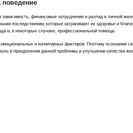
а поведение
 зависимость, финансовые затруднения и разлад в личной жизн
зными последствиями, которые затрагивают их здоровье и благо
ода и, в некоторых случаях, профессиональной помощи.
я эмоциональных и когнитивных факторов. Поэтому осознание с
оль в преодолении данной проблемы и улучшении качества жиз