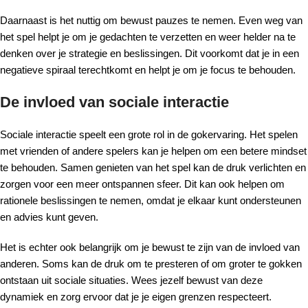
Daarnaast is het nuttig om bewust pauzes te nemen. Even weg van
het spel helpt je om je gedachten te verzetten en weer helder na te
denken over je strategie en beslissingen. Dit voorkomt dat je in een
negatieve spiraal terechtkomt en helpt je om je focus te behouden.
De invloed van sociale interactie
Sociale interactie speelt een grote rol in de gokervaring. Het spelen
met vrienden of andere spelers kan je helpen om een betere mindset
te behouden. Samen genieten van het spel kan de druk verlichten en
zorgen voor een meer ontspannen sfeer. Dit kan ook helpen om
rationele beslissingen te nemen, omdat je elkaar kunt ondersteunen
en advies kunt geven.
Het is echter ook belangrijk om je bewust te zijn van de invloed van
anderen. Soms kan de druk om te presteren of om groter te gokken
ontstaan uit sociale situaties. Wees jezelf bewust van deze
dynamiek en zorg ervoor dat je je eigen grenzen respecteert.