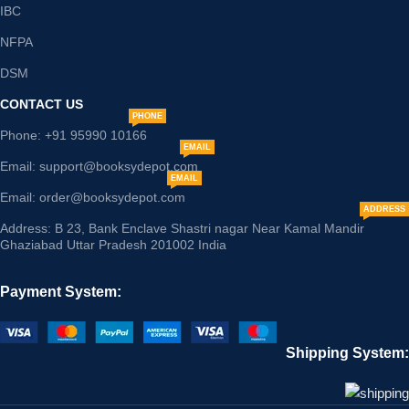
IBC
NFPA
DSM
CONTACT US
PHONE
Phone: +91 95990 10166
EMAIL
Email: support@booksydepot.com
EMAIL
Email: order@booksydepot.com
ADDRESS
Address: B 23, Bank Enclave Shastri nagar Near Kamal Mandir
Ghaziabad Uttar Pradesh 201002 India
Payment System:
Shipping System: