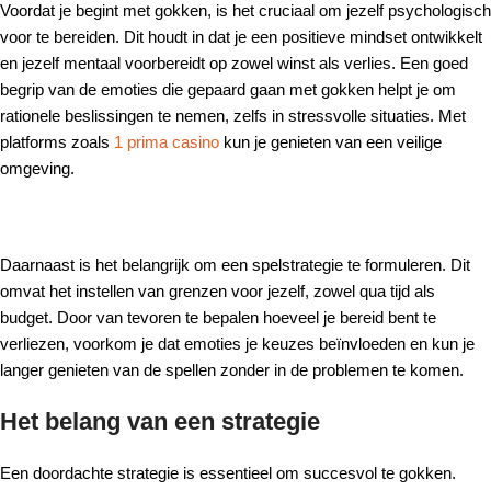
Voordat je begint met gokken, is het cruciaal om jezelf psychologisch
voor te bereiden. Dit houdt in dat je een positieve mindset ontwikkelt
en jezelf mentaal voorbereidt op zowel winst als verlies. Een goed
begrip van de emoties die gepaard gaan met gokken helpt je om
rationele beslissingen te nemen, zelfs in stressvolle situaties. Met
platforms zoals
1 prima casino
kun je genieten van een veilige
omgeving.
Daarnaast is het belangrijk om een spelstrategie te formuleren. Dit
omvat het instellen van grenzen voor jezelf, zowel qua tijd als
budget. Door van tevoren te bepalen hoeveel je bereid bent te
verliezen, voorkom je dat emoties je keuzes beïnvloeden en kun je
langer genieten van de spellen zonder in de problemen te komen.
Het belang van een strategie
Een doordachte strategie is essentieel om succesvol te gokken.