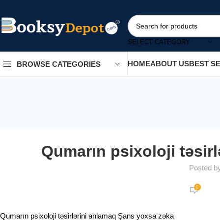
SELECT CATEGORY
HOME
ABOUT US
BEST S
BROWSE CATEGORIES
Qumarın psixoloji təsir
Posted b
0
Qumarın psixoloji təsirlərini anlamaq Şans yoxsa zəka