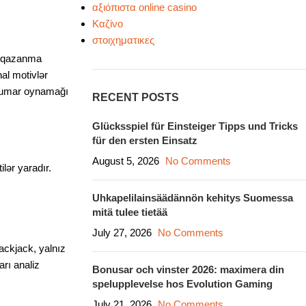
αξιόπιστα online casino
Καζίνο
στοιχηματικες
bə qazanma
nal motivlər
qumar oynamağı
RECENT POSTS
Glücksspiel für Einsteiger Tipps und Tricks
für den ersten Einsatz
August 5, 2026
No Comments
lər yaradır.
Uhkapelilainsäädännön kehitys Suomessa
mitä tulee tietää
July 27, 2026
No Comments
ackjack, yalnız
rı analiz
Bonusar och vinster 2026: maximera din
spelupplevelse hos Evolution Gaming
July 21, 2026
No Comments