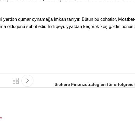
kləri yerdən qumar oynamağa imkan tanıyır. Bütün bu cəhətlər, Mostbet-
ma olduğunu sübut edir. İndi qeydiyyatdan keçərək xoş gəldin bonusl
Sichere Finanzstrategien für erfolgrei
*