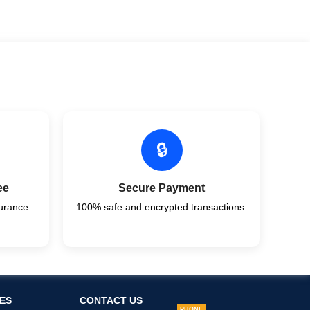
🔒
ee
Secure Payment
urance.
100% safe and encrypted transactions.
ES
CONTACT US
PHONE