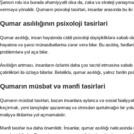
Şansın rolu isə burada əhəmiyyətli olsa da, zəka və strateji yanaşma
verməyə yönəldir. Qumarın psixoloji təsirləri, insanlar arasında bu ik
Qumar asılılığının psixoloji təsirləri
Qumar asılılığı, insan həyatında ciddi psixoloji dəyişikliklərə səbəb 
həyatına və şəxsi münasibətlərinə zərər verə bilər. Bu asılılıq, fərdl
problemlərə yol aça bilər.
Asılılığın artması, insanların özlərini daha çox təcrid etməsinə səbəb ol
çətinlikləri ilə üzləşə bilərlər. Beləliklə, qumar asılılığı, yalnız fərdi
Qumarın müsbət və mənfi təsirləri
Qumarın müsbət təsirləri, bəzən insanlara əyləncə və sosial fəaliyyət 
keçirmək, yeni tanışlıqlar qazanmaq və stresdən qurtulmağın bir yolu 
maliyyə itkilərinə yol açmamalıdır.
Mənfi təsirlər isə daha önəmlidir. İnsanlar, qumar asılılığı nəticəsində 