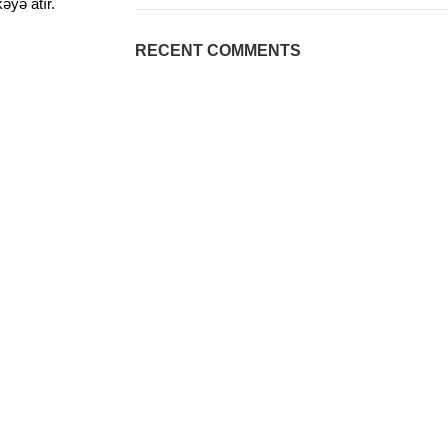
əyə atır.
RECENT COMMENTS