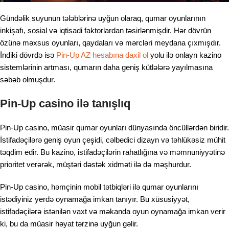
Gündəlik suyunun tələblərinə uyğun olaraq, qumar oyunlarının
inkişafı, sosial və iqtisadi faktorlardan təsirlənmişdir. Hər dövrün
özünə məxsus oyunları, qaydaları və mərcləri meydana çıxmışdır.
İndiki dövrdə isə
Pin-Up AZ hesabına daxil ol
yolu ilə onlayn kazino
sistemlərinin artması, qumarın daha geniş kütlələrə yayılmasına
səbəb olmuşdur.
Pin-Up casino ilə tanışlıq
Pin-Up casino, müasir qumar oyunları dünyasında öncüllərdən biridir.
İstifadəçilərə geniş oyun çeşidi, cəlbedici dizayn və təhlükəsiz mühit
təqdim edir. Bu kazino, istifadəçilərin rahatlığına və məmnuniyyətinə
prioritet verərək, müştəri dəstək xidməti ilə də məşhurdur.
Pin-Up casino, həmçinin mobil tətbiqləri ilə qumar oyunlarını
istədiyiniz yerdə oynamağa imkan tanıyır. Bu xüsusiyyət,
istifadəçilərə istənilən vaxt və məkanda oyun oynamağa imkan verir
ki, bu da müasir həyat tərzinə uyğun gəlir.