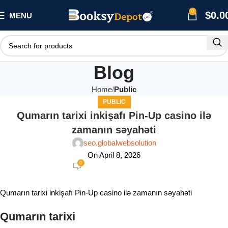
0
$
0.0
MENU
Blog
Home
Public
PUBLIC
Qumarın tarixi inkişafı Pin-Up casino ilə
zamanın səyahəti
seo.globalwebsolution
On April 8, 2026
0
Qumarın tarixi inkişafı Pin-Up casino ilə zamanın səyahəti
Qumarın tarixi