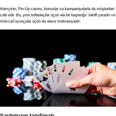
Həmçinin, Pin-Up casino, bonuslar və kampaniyalarla da müştəriləri
cəlb edir. Bu, yeni istifadəçilər üçün əla bir başlanğıc təklifi yaradır və
mövcud oyunçular üçün də əlavə motivasiyadır.
Saytımızın təqdimatı