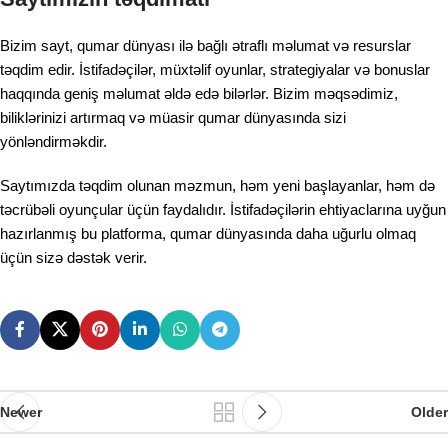
Bizim sayt, qumar dünyası ilə bağlı ətraflı məlumat və resurslar
təqdim edir. İstifadəçilər, müxtəlif oyunlar, strategiyalar və bonuslar
haqqında geniş məlumat əldə edə bilərlər. Bizim məqsədimiz,
biliklərinizi artırmaq və müasir qumar dünyasında sizi
yönləndirməkdir.
Saytımızda təqdim olunan məzmun, həm yeni başlayanlar, həm də
təcrübəli oyunçular üçün faydalıdır. İstifadəçilərin ehtiyaclarına uyğun
hazırlanmış bu platforma, qumar dünyasında daha uğurlu olmaq
üçün sizə dəstək verir.
Newer
Older