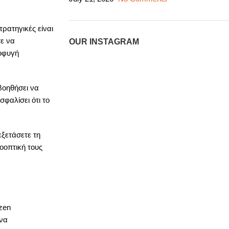
ρατηγικές είναι
τε να
OUR INSTAGRAM
ποφυγή
βοηθήσει να
φαλίσει ότι το
εξετάσετε τη
οοπτική τους
zen
 να