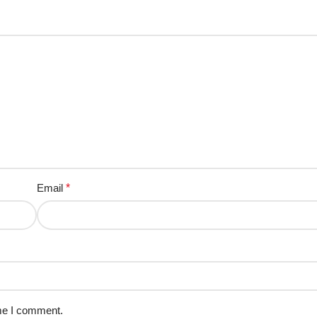
Email
*
ime I comment.