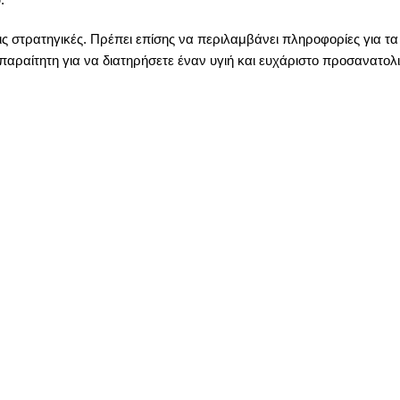
ις στρατηγικές. Πρέπει επίσης να περιλαμβάνει πληροφορίες για τ
απαραίτητη για να διατηρήσετε έναν υγιή και ευχάριστο προσανατολ