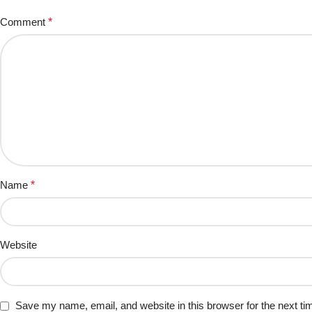
Comment
*
Name
*
Website
Save my name, email, and website in this browser for the next t