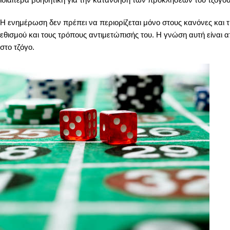
Η ενημέρωση δεν πρέπει να περιορίζεται μόνο στους κανόνες και τ
εθισμού και τους τρόπους αντιμετώπισής του. Η γνώση αυτή είναι 
στο τζόγο.