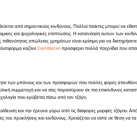
εύεται από σημαντικούς κινδύνους. Πολλοί παίκτες μπορεί να εθισ
ομικές και ψυχολογικές επιπτώσεις. Η κατανόηση αυτών των κινδύν
πιθανότητας απώλειας χρημάτων είναι κρίσιμη για να διατηρήσετε
ή πλατφόρμα καζίνο
Gamblezen
προσφέρει πολλά παιχνίδια που απα
τητα των μπόνους και των προσφορών που πολλές φορές απευθύνο
λική συμμετοχή και να σας παρασύρουν σε πιο επικίνδυνες καταστά
υχολογία που κρύβεται πίσω από τον τζόγο.
αίδευση και την έρευνα γύρω από τις διάφορες μορφές τζόγου. Από
δικές του προκλήσεις και κινδύνους. Χρειάζεται να είστε σε θέση να 