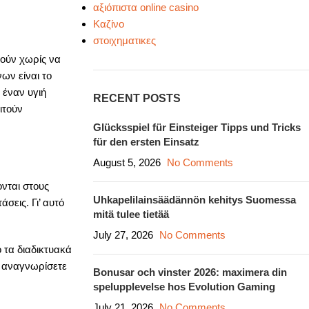
αξιόπιστα online casino
Καζίνο
στοιχηματικες
τούν χωρίς να
ων είναι το
 έναν υγιή
RECENT POSTS
ιτούν
Glücksspiel für Einsteiger Tipps und Tricks
für den ersten Einsatz
August 5, 2026
No Comments
νται στους
Uhkapelilainsäädännön kehitys Suomessa
σεις. Γι’ αυτό
mitä tulee tietää
July 27, 2026
No Comments
 τα διαδικτυακά
τα αναγνωρίσετε
Bonusar och vinster 2026: maximera din
spelupplevelse hos Evolution Gaming
July 21, 2026
No Comments