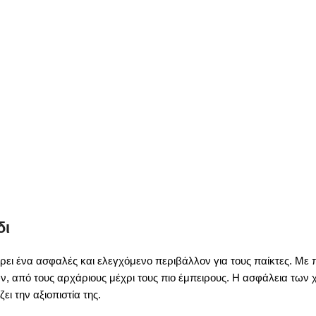
δι
ρει ένα ασφαλές και ελεγχόμενο περιβάλλον για τους παίκτες. Με
ν, από τους αρχάριους μέχρι τους πιο έμπειρους. Η ασφάλεια των 
ει την αξιοπιστία της.