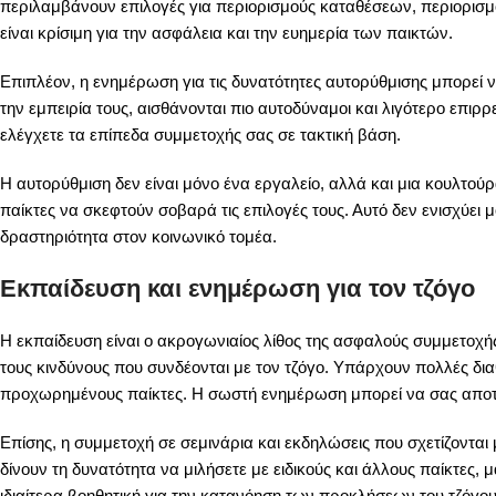
περιλαμβάνουν επιλογές για περιορισμούς καταθέσεων, περιορισμ
είναι κρίσιμη για την ασφάλεια και την ευημερία των παικτών.
Επιπλέον, η ενημέρωση για τις δυνατότητες αυτορύθμισης μπορεί να
την εμπειρία τους, αισθάνονται πιο αυτοδύναμοι και λιγότερο επιρρ
ελέγχετε τα επίπεδα συμμετοχής σας σε τακτική βάση.
Η αυτορύθμιση δεν είναι μόνο ένα εργαλείο, αλλά και μια κουλτού
παίκτες να σκεφτούν σοβαρά τις επιλογές τους. Αυτό δεν ενισχύει 
δραστηριότητα στον κοινωνικό τομέα.
Εκπαίδευση και ενημέρωση για τον τζόγο
Η εκπαίδευση είναι ο ακρογωνιαίος λίθος της ασφαλούς συμμετοχής 
τους κινδύνους που συνδέονται με τον τζόγο. Υπάρχουν πολλές δι
προχωρημένους παίκτες. Η σωστή ενημέρωση μπορεί να σας αποτ
Επίσης, η συμμετοχή σε σεμινάρια και εκδηλώσεις που σχετίζονται 
δίνουν τη δυνατότητα να μιλήσετε με ειδικούς και άλλους παίκτες,
ιδιαίτερα βοηθητική για την κατανόηση των προκλήσεων του τζόγου