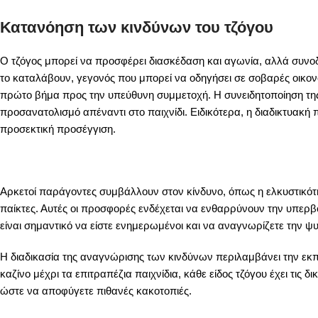
Κατανόηση των κινδύνων του τζόγου
Ο τζόγος μπορεί να προσφέρει διασκέδαση και αγωνία, αλλά συνοδ
το καταλάβουν, γεγονός που μπορεί να οδηγήσει σε σοβαρές οικον
πρώτο βήμα προς την υπεύθυνη συμμετοχή. Η συνειδητοποίηση της 
προσανατολισμό απέναντι στο παιχνίδι. Ειδικότερα, η διαδικτυακ
προσεκτική προσέγγιση.
Αρκετοί παράγοντες συμβάλλουν στον κίνδυνο, όπως η ελκυστικό
παίκτες. Αυτές οι προσφορές ενδέχεται να ενθαρρύνουν την υπερβο
είναι σημαντικό να είστε ενημερωμένοι και να αναγνωρίζετε την ψ
Η διαδικασία της αναγνώρισης των κινδύνων περιλαμβάνει την εκπ
καζίνο μέχρι τα επιτραπέζια παιχνίδια, κάθε είδος τζόγου έχει τις 
ώστε να αποφύγετε πιθανές κακοτοπιές.