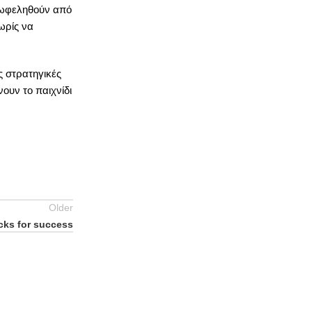
επωφεληθούν από
ωρίς να
ς στρατηγικές
ουν το παιχνίδι
Older
icks for success