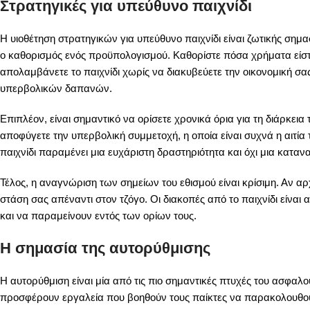
Στρατηγικές για υπεύθυνο παιχνίδι
Η υιοθέτηση στρατηγικών για υπεύθυνο παιχνίδι είναι ζωτικής σημα
ο καθορισμός ενός προϋπολογισμού. Καθορίστε πόσα χρήματα είστε 
απολαμβάνετε το παιχνίδι χωρίς να διακυβεύετε την οικονομική σα
υπερβολικών δαπανών.
Επιπλέον, είναι σημαντικό να ορίσετε χρονικά όρια για τη διάρκει
αποφύγετε την υπερβολική συμμετοχή, η οποία είναι συχνά η αιτία
παιχνίδι παραμένει μια ευχάριστη δραστηριότητα και όχι μια κατα
Τέλος, η αναγνώριση των σημείων του εθισμού είναι κρίσιμη. Αν αρχ
στάση σας απέναντι στον τζόγο. Οι διακοπές από το παιχνίδι είναι
και να παραμείνουν εντός των ορίων τους.
Η σημασία της αυτορύθμισης
Η αυτορύθμιση είναι μία από τις πιο σημαντικές πτυχές του ασφαλ
προσφέρουν εργαλεία που βοηθούν τους παίκτες να παρακολουθού