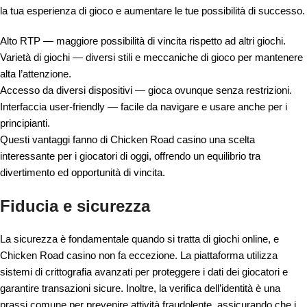
la tua esperienza di gioco e aumentare le tue possibilità di successo.
Alto RTP — maggiore possibilità di vincita rispetto ad altri giochi.
Varietà di giochi — diversi stili e meccaniche di gioco per mantenere
alta l’attenzione.
Accesso da diversi dispositivi — gioca ovunque senza restrizioni.
Interfaccia user-friendly — facile da navigare e usare anche per i
principianti.
Questi vantaggi fanno di Chicken Road casino una scelta
interessante per i giocatori di oggi, offrendo un equilibrio tra
divertimento ed opportunità di vincita.
Fiducia e sicurezza
La sicurezza è fondamentale quando si tratta di giochi online, e
Chicken Road casino non fa eccezione. La piattaforma utilizza
sistemi di crittografia avanzati per proteggere i dati dei giocatori e
garantire transazioni sicure. Inoltre, la verifica dell’identità è una
prassi comune per prevenire attività fraudolente, assicurando che i