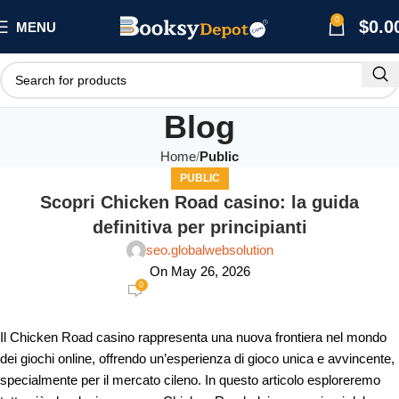
0
$
0.0
MENU
Blog
Home
Public
PUBLIC
Scopri Chicken Road casino: la guida
definitiva per principianti
seo.globalwebsolution
On May 26, 2026
0
Il Chicken Road casino rappresenta una nuova frontiera nel mondo
dei giochi online, offrendo un’esperienza di gioco unica e avvincente,
specialmente per il mercato cileno. In questo articolo esploreremo