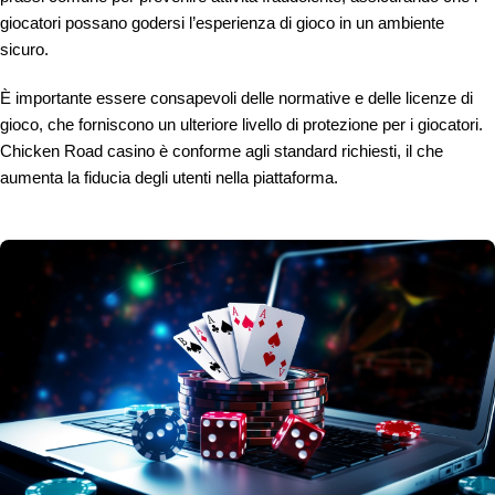
giocatori possano godersi l’esperienza di gioco in un ambiente
sicuro.
È importante essere consapevoli delle normative e delle licenze di
gioco, che forniscono un ulteriore livello di protezione per i giocatori.
Chicken Road casino è conforme agli standard richiesti, il che
aumenta la fiducia degli utenti nella piattaforma.