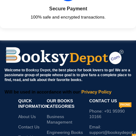
Secure Payment
100% safe and encrypted transactions.
Welcome to
Booksy Depot
, the best place for book lovers to go! We are a
passionate group of people whose goal is to give fans a complete place to
find, read, and talk about their favorite books.
Will be used in accordance with our
Privacy Policy
QUICK
OUR BOOKS
CONTACT US
PHONE
INFORMATION
CATEGORIES
Phone: +91 95990
About Us
Business
10166
Management
Contact Us
Email:
Engineering Books
support@booksydepot.