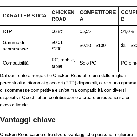
CHICKEN
COMPETITORE
COMP
CARATTERISTICA
ROAD
A
B
RTP
96,8%
95,5%
94,0%
Gamma di
$0.01 –
$0.10 – $100
$1 – $3
scommesse
$200
PC, mobile,
Compatibilità
Solo PC
PC e mo
tablet
Dal confronto emerge che Chicken Road offre una delle migliori
percentuali di ritorno ai giocatori (RTP) disponibili, oltre a una gamma
di scommesse competitiva e un’ottima compatibilità con diversi
dispositivi. Questi fattori contribuiscono a creare un’esperienza di
gioco ottimale.
Vantaggi chiave
Chicken Road casino offre diversi vantaggi che possono migliorare