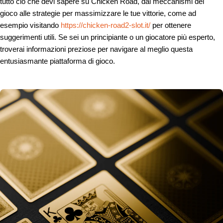
tutto ciò che devi sapere su Chicken Road, dai meccanismi del
gioco alle strategie per massimizzare le tue vittorie, come ad
esempio visitando
https://chicken-road2-slot.it/
per ottenere
suggerimenti utili. Se sei un principiante o un giocatore più esperto,
troverai informazioni preziose per navigare al meglio questa
entusiasmante piattaforma di gioco.