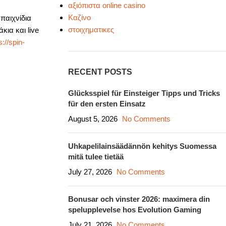
αξιόπιστα online casino
Καζίνο
παιχνίδια
στοιχηματικες
ια και live
s://spin-
RECENT POSTS
Glücksspiel für Einsteiger Tipps und Tricks
für den ersten Einsatz
August 5, 2026
No Comments
Uhkapelilainsäädännön kehitys Suomessa
mitä tulee tietää
July 27, 2026
No Comments
Bonusar och vinster 2026: maximera din
spelupplevelse hos Evolution Gaming
July 21, 2026
No Comments