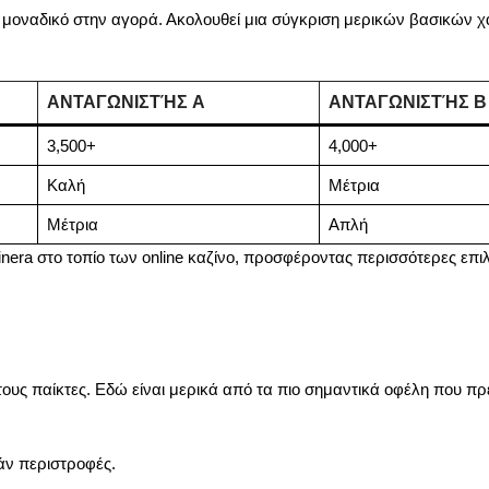
ν μοναδικό στην αγορά. Ακολουθεί μια σύγκριση μερικών βασικών 
ΑΝΤΑΓΩΝΙΣΤΉΣ A
ΑΝΤΑΓΩΝΙΣΤΉΣ B
3,500+
4,000+
Καλή
Μέτρια
Μέτρια
Απλή
nera στο τοπίο των online καζίνο, προσφέροντας περισσότερες επιλ
υς παίκτες. Εδώ είναι μερικά από τα πιο σημαντικά οφέλη που πρ
άν περιστροφές.