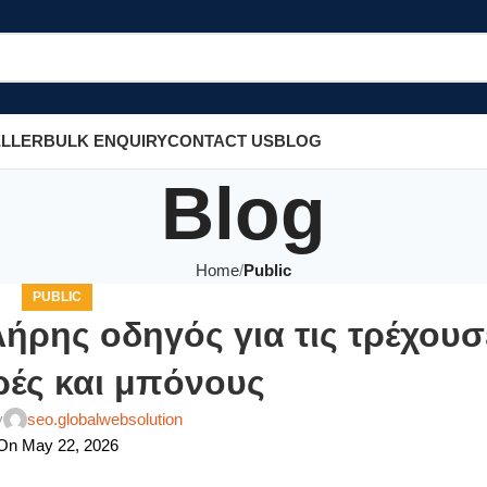
ELLER
BULK ENQUIRY
CONTACT US
BLOG
Blog
Home
Public
PUBLIC
λήρης οδηγός για τις τρέχουσ
ές και μπόνους
y
seo.globalwebsolution
On May 22, 2026