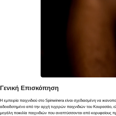
Γενική Επισκόπηση
Η εμπειρία παιχνιδιού στο Spinwinera είναι σχεδιασμένη να ικανοποι
αδειοδοτημένο από την αρχή τυχερών παιχνιδιών του Κουρασάο, ε
μεγάλη ποικιλία παιχνιδιών που αναπτύσσονται από κορυφαίους πρ