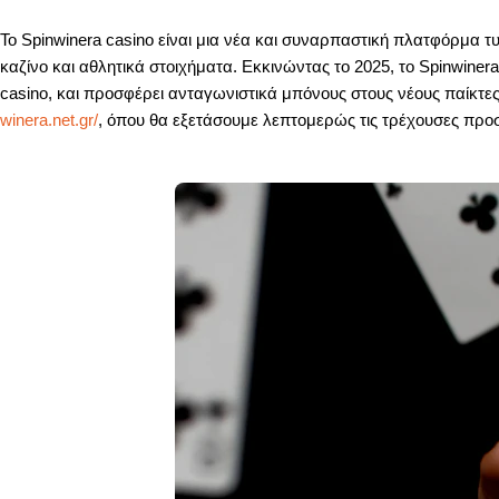
Το Spinwinera casino είναι μια νέα και συναρπαστική πλατφόρμα 
καζίνο και αθλητικά στοιχήματα. Εκκινώντας το 2025, το Spinwiner
casino, και προσφέρει ανταγωνιστικά μπόνους στους νέους παίκτες
winera.net.gr/
, όπου θα εξετάσουμε λεπτομερώς τις τρέχουσες προσ