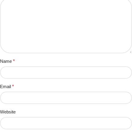
Name
*
Email
*
Website