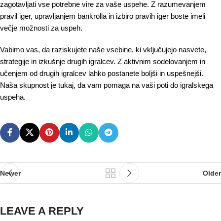
zagotavljati vse potrebne vire za vaše uspehe. Z razumevanjem
pravil iger, upravljanjem bankrolla in izbiro pravih iger boste imeli
večje možnosti za uspeh.
Vabimo vas, da raziskujete naše vsebine, ki vključujejo nasvete,
strategije in izkušnje drugih igralcev. Z aktivnim sodelovanjem in
učenjem od drugih igralcev lahko postanete boljši in uspešnejši.
Naša skupnost je tukaj, da vam pomaga na vaši poti do igralskega
uspeha.
Newer
Older
LEAVE A REPLY