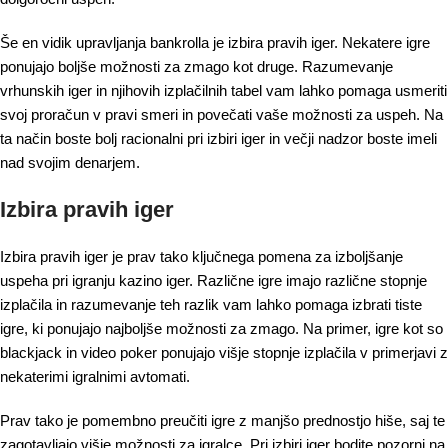
Še en vidik upravljanja bankrolla je izbira pravih iger. Nekatere igre
ponujajo boljše možnosti za zmago kot druge. Razumevanje
vrhunskih iger in njihovih izplačilnih tabel vam lahko pomaga usmeriti
svoj proračun v pravi smeri in povečati vaše možnosti za uspeh. Na
ta način boste bolj racionalni pri izbiri iger in večji nadzor boste imeli
nad svojim denarjem.
Izbira pravih iger
Izbira pravih iger je prav tako ključnega pomena za izboljšanje
uspeha pri igranju kazino iger. Različne igre imajo različne stopnje
izplačila in razumevanje teh razlik vam lahko pomaga izbrati tiste
igre, ki ponujajo najboljše možnosti za zmago. Na primer, igre kot so
blackjack in video poker ponujajo višje stopnje izplačila v primerjavi z
nekaterimi igralnimi avtomati.
Prav tako je pomembno preučiti igre z manjšo prednostjo hiše, saj te
zagotavljajo višje možnosti za igralce. Pri izbiri iger bodite pozorni na