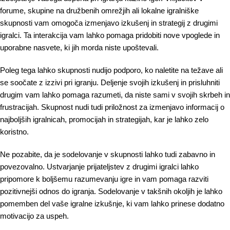
forume, skupine na družbenih omrežjih ali lokalne igralniške
skupnosti vam omogoča izmenjavo izkušenj in strategij z drugimi
igralci. Ta interakcija vam lahko pomaga pridobiti nove vpoglede in
uporabne nasvete, ki jih morda niste upoštevali.
Poleg tega lahko skupnosti nudijo podporo, ko naletite na težave ali
se soočate z izzivi pri igranju. Deljenje svojih izkušenj in prisluhniti
drugim vam lahko pomaga razumeti, da niste sami v svojih skrbeh in
frustracijah. Skupnost nudi tudi priložnost za izmenjavo informacij o
najboljših igralnicah, promocijah in strategijah, kar je lahko zelo
koristno.
Ne pozabite, da je sodelovanje v skupnosti lahko tudi zabavno in
povezovalno. Ustvarjanje prijateljstev z drugimi igralci lahko
pripomore k boljšemu razumevanju igre in vam pomaga razviti
pozitivnejši odnos do igranja. Sodelovanje v takšnih okoljih je lahko
pomemben del vaše igralne izkušnje, ki vam lahko prinese dodatno
motivacijo za uspeh.