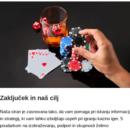
Zaključek in naš cilj
Naša stran je zasnovana tako, da vam pomaga pri iskanju informacij
in strategij, ki vam lahko izboljšajo uspeh pri igranju kazino iger. S
poudarkom na izobraževanju, podpori in skupnosti želimo