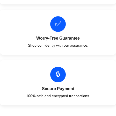
✅
Worry-Free Guarantee
Shop confidently with our assurance.
🔒
Secure Payment
100% safe and encrypted transactions.