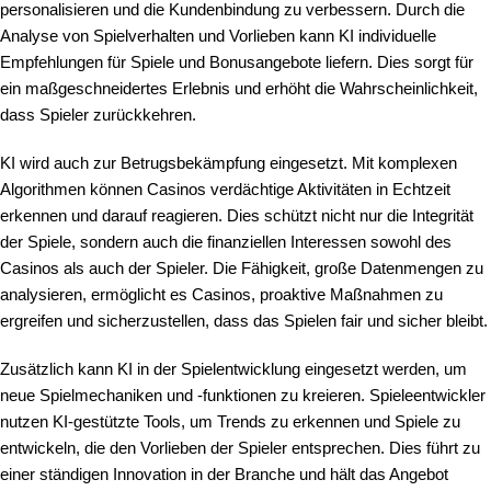
personalisieren und die Kundenbindung zu verbessern. Durch die
Analyse von Spielverhalten und Vorlieben kann KI individuelle
Empfehlungen für Spiele und Bonusangebote liefern. Dies sorgt für
ein maßgeschneidertes Erlebnis und erhöht die Wahrscheinlichkeit,
dass Spieler zurückkehren.
KI wird auch zur Betrugsbekämpfung eingesetzt. Mit komplexen
Algorithmen können Casinos verdächtige Aktivitäten in Echtzeit
erkennen und darauf reagieren. Dies schützt nicht nur die Integrität
der Spiele, sondern auch die finanziellen Interessen sowohl des
Casinos als auch der Spieler. Die Fähigkeit, große Datenmengen zu
analysieren, ermöglicht es Casinos, proaktive Maßnahmen zu
ergreifen und sicherzustellen, dass das Spielen fair und sicher bleibt.
Zusätzlich kann KI in der Spielentwicklung eingesetzt werden, um
neue Spielmechaniken und -funktionen zu kreieren. Spieleentwickler
nutzen KI-gestützte Tools, um Trends zu erkennen und Spiele zu
entwickeln, die den Vorlieben der Spieler entsprechen. Dies führt zu
einer ständigen Innovation in der Branche und hält das Angebot