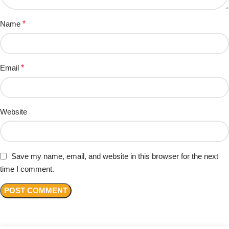
Name
*
Email
*
Website
Save my name, email, and website in this browser for the next
time I comment.