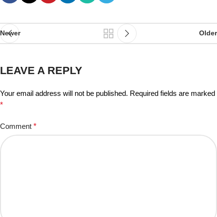
Newer
Older
LEAVE A REPLY
Your email address will not be published.
Required fields are marked
*
Comment
*