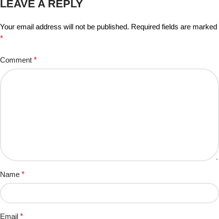
LEAVE A REPLY
Your email address will not be published.
Required fields are marked
*
Comment
*
Name
*
Email
*