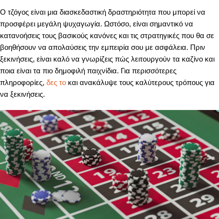
Ο τζόγος είναι μια διασκεδαστική δραστηριότητα που μπορεί να
προσφέρει μεγάλη ψυχαγωγία. Ωστόσο, είναι σημαντικό να
κατανοήσεις τους βασικούς κανόνες και τις στρατηγικές που θα σε
βοηθήσουν να απολαύσεις την εμπειρία σου με ασφάλεια. Πριν
ξεκινήσεις, είναι καλό να γνωρίζεις πώς λειτουργούν τα καζίνο και
ποια είναι τα πιο δημοφιλή παιχνίδια. Για περισσότερες
πληροφορίες,
δες το
και ανακάλυψε τους καλύτερους τρόπους για
να ξεκινήσεις.