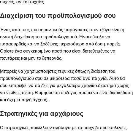
συχνές, αν και τυχαίες.
Διαχείριση του προϋπολογισμού σου
Ένας από τους πιο σημαντικούς παράγοντες στον τζόγο είναι η
σωστή διαχείριση του προϋπολογισμού. Είναι εύκολο να
παρασυρθείς και να ξοδέψεις περισσότερα από όσα μπορείς.
Ορίστε ένα συγκεκριμένο ποσό που είσαι διατεθειμένος να
ποντάρεις και μην το ξεπερνάς.
Μπορείς να χρησιμοποιήσεις τεχνικές όπως η διαίρεση του
προϋπολογισμού σου σε μικρότερα ποσά ανά παιχνίδι. Αυτό θα
σου επιτρέψει να παίζεις για μεγαλύτερο χρονικό διάστημα χωρίς
να νιώθεις πίεση. Θυμήσου ότι ο τζόγος πρέπει να είναι διασκέδαση
και όχι μία πηγή άγχους.
Στρατηγικές για αρχάριους
Οι στρατηγικές ποικίλλουν ανάλογα με το παιχνίδι που επιλέγεις.