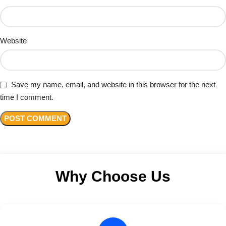
Website
Save my name, email, and website in this browser for the next
time I comment.
Why Choose Us