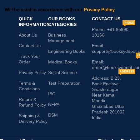
Will be used in accordance with our
Privacy Policy
QUICK
OUR BOOKS
CONTACT US
PHONE
INFORMATION
CATEGORIES
Phone: +91 95990
About Us
Business
10166
Management
Contact Us
Email:
Engineering Books
support@booksydepot.
Track Your
E
Order
Medical Books
Email:
order@booksydepot.co
Privacy Policy
Social Scinece
ADDRESS
Address: B 23,
Terms &
Test Preparation
Bank Enclave
Conditions
Shastri nagar
IBC
Near Kamal
Return &
Mandir
NFPA
Refund Policy
Ghaziabad Uttar
Pradesh 201002
DSM
Shipping &
India
Delivery Policy