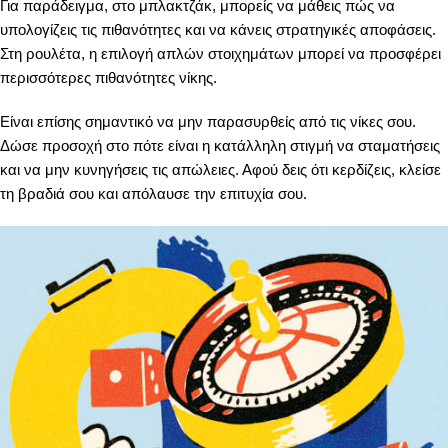
Για παράδειγμα, στο μπλακτζάκ, μπορείς να μάθεις πώς να
υπολογίζεις τις πιθανότητες και να κάνεις στρατηγικές αποφάσεις.
Στη ρουλέτα, η επιλογή απλών στοιχημάτων μπορεί να προσφέρει
περισσότερες πιθανότητες νίκης.
Είναι επίσης σημαντικό να μην παρασυρθείς από τις νίκες σου.
Δώσε προσοχή στο πότε είναι η κατάλληλη στιγμή να σταματήσεις
και να μην κυνηγήσεις τις απώλειες. Αφού δεις ότι κερδίζεις, κλείσε
τη βραδιά σου και απόλαυσε την επιτυχία σου.