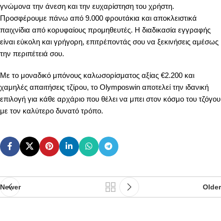
γνώμονα την άνεση και την ευχαρίστηση του χρήστη.
Προσφέρουμε πάνω από 9.000 φρουτάκια και αποκλειστικά
παιχνίδια από κορυφαίους προμηθευτές. Η διαδικασία εγγραφής
είναι εύκολη και γρήγορη, επιτρέποντάς σου να ξεκινήσεις αμέσως
την περιπέτειά σου.
Με το μοναδικό μπόνους καλωσορίσματος αξίας €2.200 και
χαμηλές απαιτήσεις τζίρου, το Olymposwin αποτελεί την ιδανική
επιλογή για κάθε αρχάριο που θέλει να μπει στον κόσμο του τζόγου
με τον καλύτερο δυνατό τρόπο.
Newer
Older