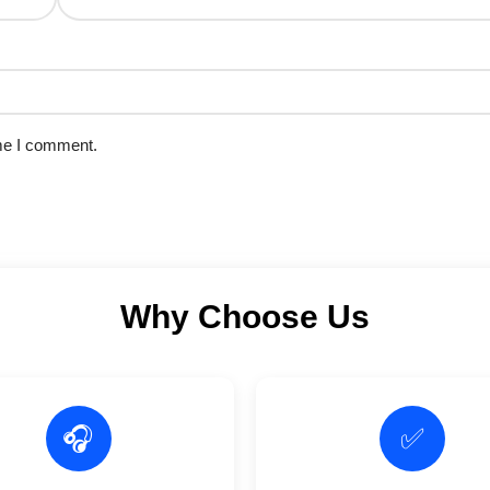
ime I comment.
Why Choose Us
🎧
✅