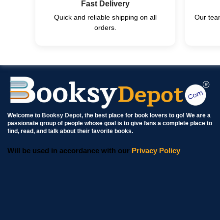
Fast Delivery
Quick and reliable shipping on all
Our team
orders.
Welcome to
Booksy Depot
, the best place for book lovers to go! We are a
passionate group of people whose goal is to give fans a complete place to
find, read, and talk about their favorite books.
Will be used in accordance with our
Privacy Policy