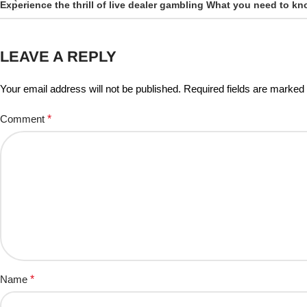
Experience the thrill of live dealer gambling What you need to k
LEAVE A REPLY
Your email address will not be published.
Required fields are marked
Comment
*
Name
*