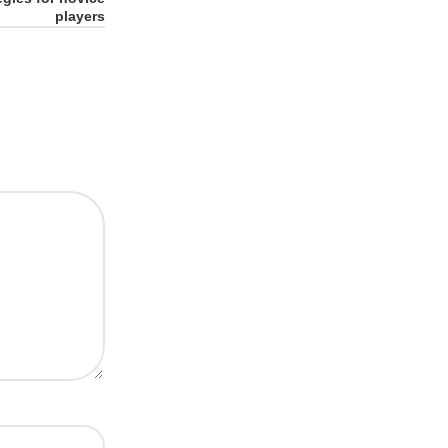
players