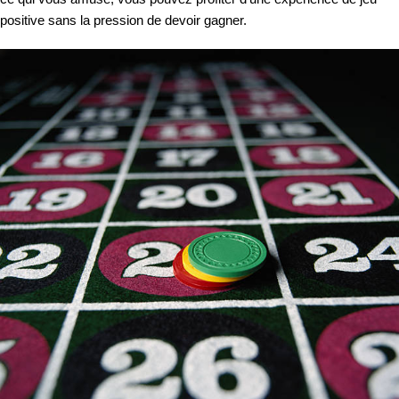
positive sans la pression de devoir gagner.