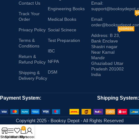
Contact Us
Email:
Engineering Books
support@booksydepot.
Track Your
E
Order
Medical Books
Email:
order@booksydepot.co
Privacy Policy
Social Scinece
ADDRESS
Address: B 23,
Terms &
Test Preparation
Bank Enclave
Conditions
Shastri nagar
IBC
Near Kamal
Return &
Mandir
NFPA
Refund Policy
Ghaziabad Uttar
Pradesh 201002
DSM
Shipping &
India
Delivery Policy
Payment System:
Shipping System:
Copyright 2025 - Booksy Depot - All Rights Reserved
0
Shop
Sidebar
Wishlist
Cart
My account