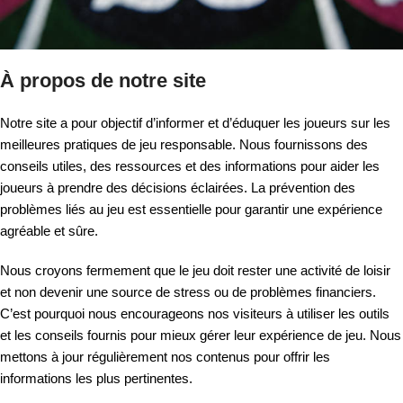
À propos de notre site
Notre site a pour objectif d’informer et d’éduquer les joueurs sur les
meilleures pratiques de jeu responsable. Nous fournissons des
conseils utiles, des ressources et des informations pour aider les
joueurs à prendre des décisions éclairées. La prévention des
problèmes liés au jeu est essentielle pour garantir une expérience
agréable et sûre.
Nous croyons fermement que le jeu doit rester une activité de loisir
et non devenir une source de stress ou de problèmes financiers.
C’est pourquoi nous encourageons nos visiteurs à utiliser les outils
et les conseils fournis pour mieux gérer leur expérience de jeu. Nous
mettons à jour régulièrement nos contenus pour offrir les
informations les plus pertinentes.