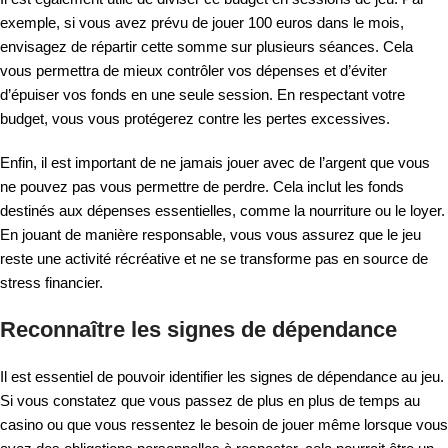
exemple, si vous avez prévu de jouer 100 euros dans le mois,
envisagez de répartir cette somme sur plusieurs séances. Cela
vous permettra de mieux contrôler vos dépenses et d’éviter
d’épuiser vos fonds en une seule session. En respectant votre
budget, vous vous protégerez contre les pertes excessives.
Enfin, il est important de ne jamais jouer avec de l’argent que vous
ne pouvez pas vous permettre de perdre. Cela inclut les fonds
destinés aux dépenses essentielles, comme la nourriture ou le loyer.
En jouant de manière responsable, vous vous assurez que le jeu
reste une activité récréative et ne se transforme pas en source de
stress financier.
Reconnaître les signes de dépendance
Il est essentiel de pouvoir identifier les signes de dépendance au jeu.
Si vous constatez que vous passez de plus en plus de temps au
casino ou que vous ressentez le besoin de jouer même lorsque vous