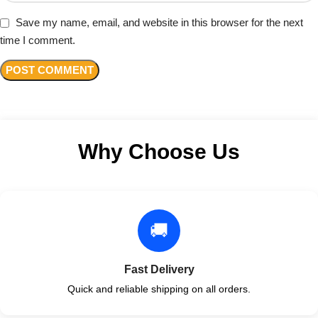
Save my name, email, and website in this browser for the next
time I comment.
Why Choose Us
🚚
Fast Delivery
Quick and reliable shipping on all orders.