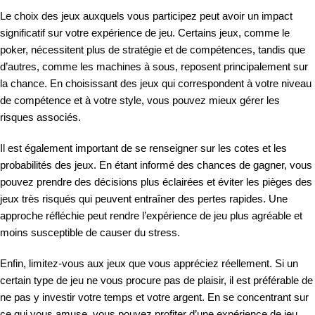
Le choix des jeux auxquels vous participez peut avoir un impact
significatif sur votre expérience de jeu. Certains jeux, comme le
poker, nécessitent plus de stratégie et de compétences, tandis que
d’autres, comme les machines à sous, reposent principalement sur
la chance. En choisissant des jeux qui correspondent à votre niveau
de compétence et à votre style, vous pouvez mieux gérer les
risques associés.
Il est également important de se renseigner sur les cotes et les
probabilités des jeux. En étant informé des chances de gagner, vous
pouvez prendre des décisions plus éclairées et éviter les pièges des
jeux très risqués qui peuvent entraîner des pertes rapides. Une
approche réfléchie peut rendre l’expérience de jeu plus agréable et
moins susceptible de causer du stress.
Enfin, limitez-vous aux jeux que vous appréciez réellement. Si un
certain type de jeu ne vous procure pas de plaisir, il est préférable de
ne pas y investir votre temps et votre argent. En se concentrant sur
ce qui vous amuse, vous pouvez profiter d’une expérience de jeu