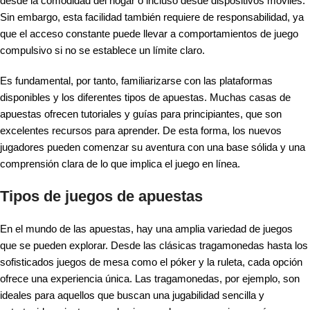
desde la comodidad del hogar o incluso desde dispositivos móviles.
Sin embargo, esta facilidad también requiere de responsabilidad, ya
que el acceso constante puede llevar a comportamientos de juego
compulsivo si no se establece un límite claro.
Es fundamental, por tanto, familiarizarse con las plataformas
disponibles y los diferentes tipos de apuestas. Muchas casas de
apuestas ofrecen tutoriales y guías para principiantes, que son
excelentes recursos para aprender. De esta forma, los nuevos
jugadores pueden comenzar su aventura con una base sólida y una
comprensión clara de lo que implica el juego en línea.
Tipos de juegos de apuestas
En el mundo de las apuestas, hay una amplia variedad de juegos
que se pueden explorar. Desde las clásicas tragamonedas hasta los
sofisticados juegos de mesa como el póker y la ruleta, cada opción
ofrece una experiencia única. Las tragamonedas, por ejemplo, son
ideales para aquellos que buscan una jugabilidad sencilla y