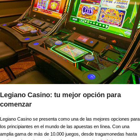
Legiano Casino: tu mejor opción para
comenzar
Legiano Casino se presenta como una de las mejores opciones para
los principiantes en el mundo de las apuestas en línea. Con una
amplia gama de más de 10.000 juegos, desde tragamonedas hasta