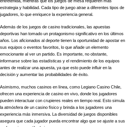
entretenida, mientras que los juegos de mesa requieren más
estrategia y habilidad. Cada tipo de juego atrae a diferentes tipos de
jugadores, lo que enriquece la experiencia general.
Además de los juegos de casino tradicionales, las apuestas
deportivas han tomado un protagonismo significativo en los últimos
años. Los aficionados al deporte tienen la oportunidad de apostar en
sus equipos o eventos favoritos, lo que añade un elemento
emocionante al ver un partido. Es importante, no obstante,
informarse sobre las estadísticas y el rendimiento de los equipos
antes de realizar una apuesta, ya que esto puede influir en la
decisión y aumentar las probabilidades de éxito.
Asimismo, muchos casinos en línea, como Legiano Casino Chile,
ofrecen una experiencia de casino en vivo, donde los jugadores
pueden interactuar con crupieres reales en tiempo real. Esto simula
la atmósfera de un casino físico y brinda a los jugadores una
experiencia más inmersiva. La diversidad de juegos disponibles
asegura que cada jugador pueda encontrar algo que se ajuste a sus