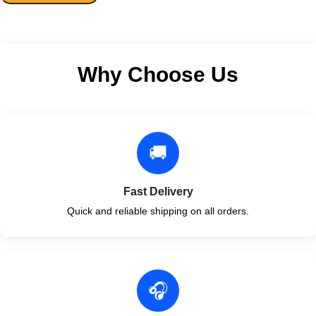
Why Choose Us
🚚
Fast Delivery
Quick and reliable shipping on all orders.
🎧