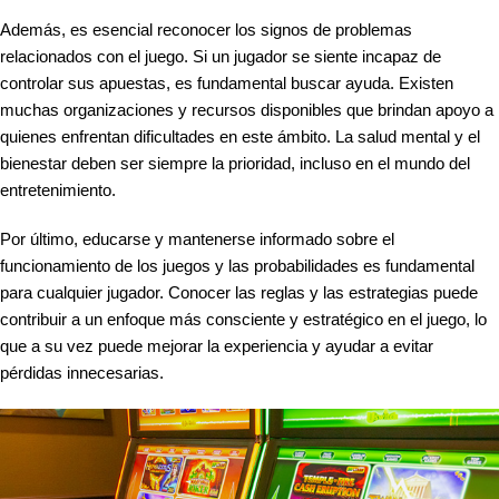
Además, es esencial reconocer los signos de problemas
relacionados con el juego. Si un jugador se siente incapaz de
controlar sus apuestas, es fundamental buscar ayuda. Existen
muchas organizaciones y recursos disponibles que brindan apoyo a
quienes enfrentan dificultades en este ámbito. La salud mental y el
bienestar deben ser siempre la prioridad, incluso en el mundo del
entretenimiento.
Por último, educarse y mantenerse informado sobre el
funcionamiento de los juegos y las probabilidades es fundamental
para cualquier jugador. Conocer las reglas y las estrategias puede
contribuir a un enfoque más consciente y estratégico en el juego, lo
que a su vez puede mejorar la experiencia y ayudar a evitar
pérdidas innecesarias.