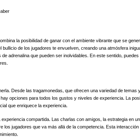
saber
combina la posibilidad de ganar con el ambiente vibrante que se gene
l bullicio de los jugadores te envuelven, creando una atmósfera inigu
 de adrenalina que pueden ser inolvidables. En este sentido, puedes
res.
nerla. Desde las tragamonedas, que ofrecen una variedad de temas y
 hay opciones para todos los gustos y niveles de experiencia. La posi
ial que enriquece la experiencia.
 experiencia compartida. Las charlas con amigos, la estrategia en un
tre los jugadores que va más allá de la competencia. Esta interacción
nimiento.