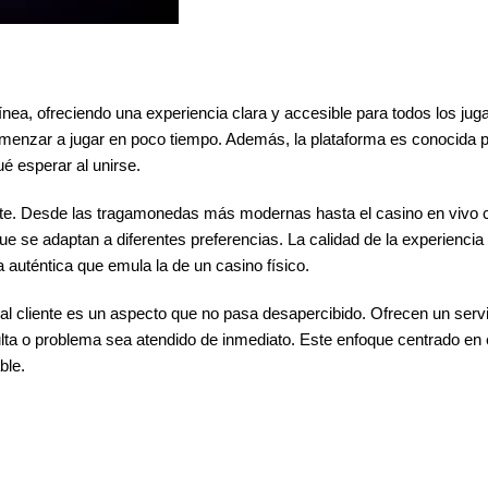
nea, ofreciendo una experiencia clara y accesible para todos los ju
comenzar a jugar en poco tiempo. Además, la plataforma es conocida 
é esperar al unirse.
nte. Desde las tragamonedas más modernas hasta el casino en vivo 
ue se adaptan a diferentes preferencias. La calidad de la experiencia
auténtica que emula la de un casino físico.
al cliente es un aspecto que no pasa desapercibido. Ofrecen un servi
sulta o problema sea atendido de inmediato. Este enfoque centrado en 
ble.