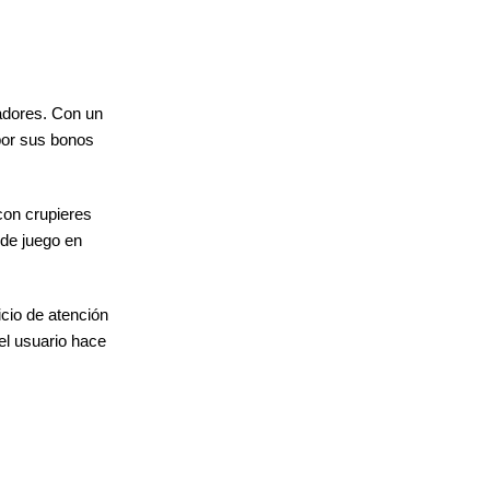
gadores. Con un
por sus bonos
con crupieres
 de juego en
cio de atención
el usuario hace