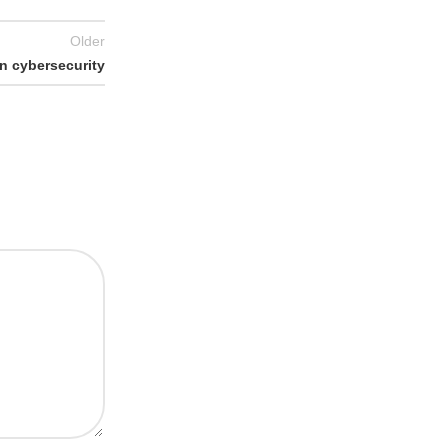
Older
in cybersecurity