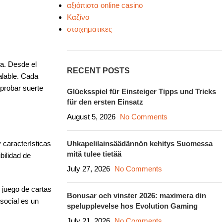
αξιόπιστα online casino
Καζίνο
στοιχηματικες
ra. Desde el
RECENT POSTS
alable. Cada
 probar suerte
Glücksspiel für Einsteiger Tipps und Tricks
für den ersten Einsatz
August 5, 2026
No Comments
 características
Uhkapelilainsäädännön kehitys Suomessa
mitä tulee tietää
bilidad de
July 27, 2026
No Comments
 juego de cartas
Bonusar och vinster 2026: maximera din
 social es un
spelupplevelse hos Evolution Gaming
July 21, 2026
No Comments