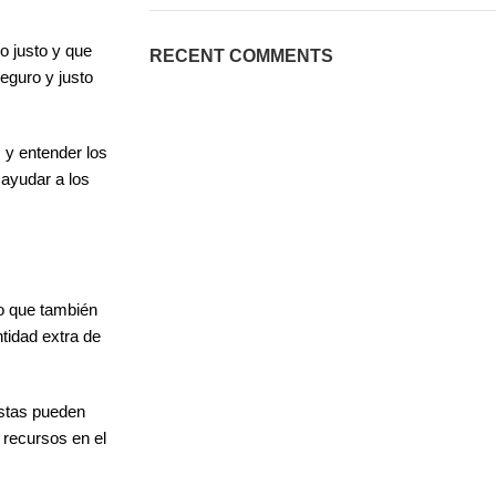
o justo y que
RECENT COMMENTS
eguro y justo
 y entender los
 ayudar a los
no que también
tidad extra de
Estas pueden
 recursos en el