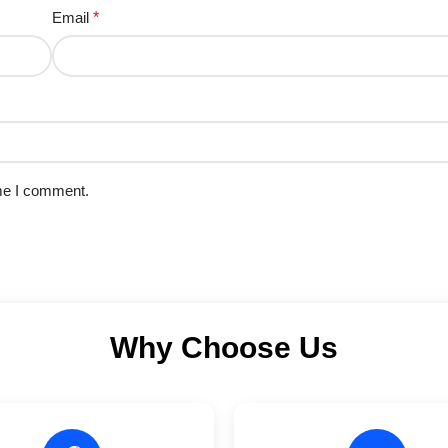
Email
*
ime I comment.
Why Choose Us