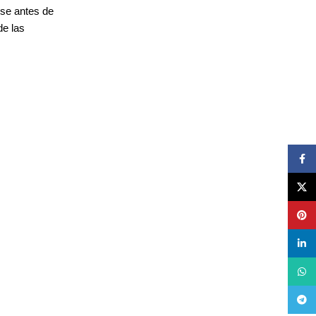
rse antes de
de las
Face
X
Pinte
linke
What
Teleg