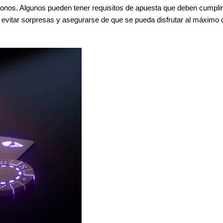
bonos. Algunos pueden tener requisitos de apuesta que deben cumpli
a evitar sorpresas y asegurarse de que se pueda disfrutar al máximo 