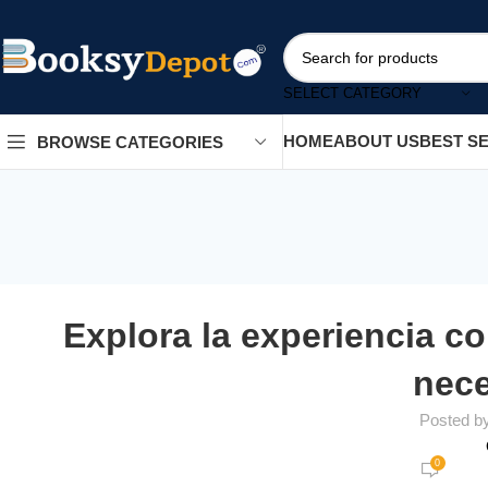
SELECT CATEGORY
HOME
ABOUT US
BEST S
BROWSE CATEGORIES
Explora la experiencia c
nece
Posted b
0