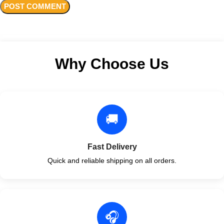
Why Choose Us
🚚
Fast Delivery
Quick and reliable shipping on all orders.
🎧