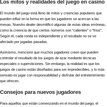
Los mitos y realidades del juego en casino
El mundo del juego está lleno de mitos y creencias populares que
pueden influir en la forma en que los jugadores se acercan a las
mesas. Nuestro dealer desmitificó algunas de estas ideas erróneas,
como la creencia de que ciertos números son “calientes” o “fríos”.
Según él, cada ronda es independiente y el resultado no se ve
afectado por jugadas pasadas.
Asimismo, mencionó que muchos jugadores creen que pueden
controlar el resultado de los juegos de azar mediante técnicas
especiales o supersticiones. Sin embargo, la realidad es que los
juegos de casino están diseñados para ser impredecibles, y lo más
sensato es jugar con responsabilidad y disfrutar del entretenimiento
que ofrecen.
Consejos para nuevos jugadores
Para aquellos que están comenzando en el mundo del juego, el