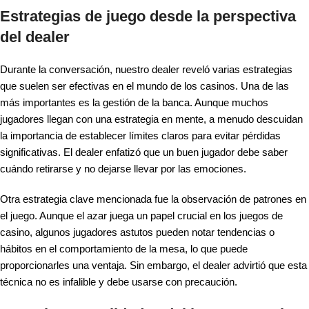
Estrategias de juego desde la perspectiva
del dealer
Durante la conversación, nuestro dealer reveló varias estrategias
que suelen ser efectivas en el mundo de los casinos. Una de las
más importantes es la gestión de la banca. Aunque muchos
jugadores llegan con una estrategia en mente, a menudo descuidan
la importancia de establecer límites claros para evitar pérdidas
significativas. El dealer enfatizó que un buen jugador debe saber
cuándo retirarse y no dejarse llevar por las emociones.
Otra estrategia clave mencionada fue la observación de patrones en
el juego. Aunque el azar juega un papel crucial en los juegos de
casino, algunos jugadores astutos pueden notar tendencias o
hábitos en el comportamiento de la mesa, lo que puede
proporcionarles una ventaja. Sin embargo, el dealer advirtió que esta
técnica no es infalible y debe usarse con precaución.