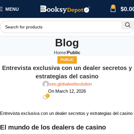
0
$
0.0
MENU
Blog
Home
Public
PUBLIC
Entrevista exclusiva con un dealer secretos y
estrategias del casino
seo.globalwebsolution
On March 12, 2026
0
Entrevista exclusiva con un dealer secretos y estrategias del casino
El mundo de los dealers de casino