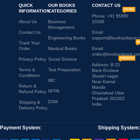
QUICK
OUR BOOKS
CONTACT US
PHONE
INFORMATION
CATEGORIES
Phone: +91 95990
About Us
Business
10166
Management
Contact Us
Email:
Engineering Books
support@booksydepot.
Track Your
E
Order
Medical Books
Email:
order@booksydepot.co
Privacy Policy
Social Scinece
ADDRESS
Address: B 23,
Terms &
Test Preparation
Bank Enclave
Conditions
Shastri nagar
IBC
Near Kamal
Return &
Mandir
NFPA
Refund Policy
Ghaziabad Uttar
Pradesh 201002
DSM
Shipping &
India
Delivery Policy
Payment System:
Shipping System: