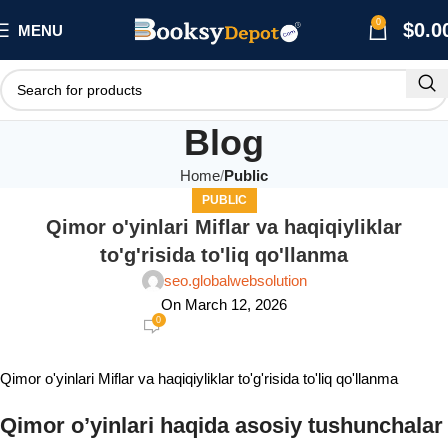
0
$
0.0
MENU
Blog
Home
Public
PUBLIC
Qimor o'yinlari Miflar va haqiqiyliklar
to'g'risida to'liq qo'llanma
seo.globalwebsolution
On March 12, 2026
0
Qimor o'yinlari Miflar va haqiqiyliklar to'g'risida to'liq qo'llanma
Qimor o’yinlari haqida asosiy tushunchalar