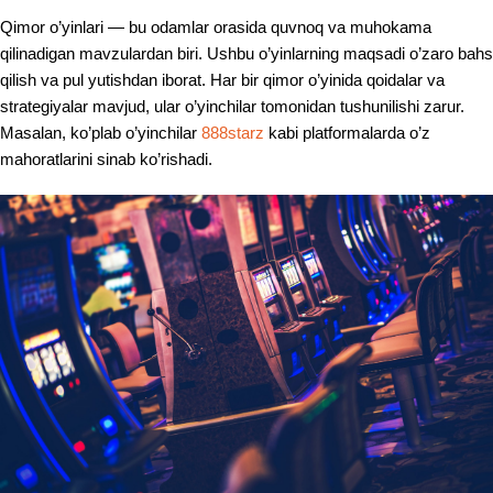
Qimor o’yinlari — bu odamlar orasida quvnoq va muhokama
qilinadigan mavzulardan biri. Ushbu o’yinlarning maqsadi o’zaro bahs
qilish va pul yutishdan iborat. Har bir qimor o’yinida qoidalar va
strategiyalar mavjud, ular o’yinchilar tomonidan tushunilishi zarur.
Masalan, ko’plab o’yinchilar
888starz
kabi platformalarda o’z
mahoratlarini sinab ko’rishadi.