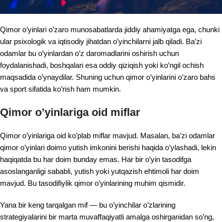
Qimor o’yinlari o’zaro munosabatlarda jiddiy ahamiyatga ega, chunki
ular psixologik va iqtisodiy jihatdan o’yinchilarni jalb qiladi. Ba’zi
odamlar bu o’yinlardan o’z daromadlarini oshirish uchun
foydalanishadi, boshqalari esa oddiy qiziqish yoki ko’ngil ochish
maqsadida o’ynaydilar. Shuning uchun qimor o’yinlarini o’zaro bahs
va sport sifatida ko’rish ham mumkin.
Qimor o’yinlariga oid miflar
Qimor o’yinlariga oid ko’plab miflar mavjud. Masalan, ba’zi odamlar
qimor o’yinlari doimo yutish imkonini berishi haqida o’ylashadi, lekin
haqiqatda bu har doim bunday emas. Har bir o’yin tasodifga
asoslanganligi sababli, yutish yoki yutqazish ehtimoli har doim
mavjud. Bu tasodifiylik qimor o’yinlarining muhim qismidir.
Yana bir keng tarqalgan mif — bu o’yinchilar o’zlarining
strategiyalarini bir marta muvaffaqiyatli amalga oshirganidan so’ng,