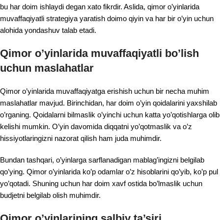
bu har doim ishlaydi degan xato fikrdir. Aslida, qimor o’yinlarida
muvaffaqiyatli strategiya yaratish doimo qiyin va har bir o’yin uchun
alohida yondashuv talab etadi.
Qimor o’yinlarida muvaffaqiyatli bo’lish
uchun maslahatlar
Qimor o’yinlarida muvaffaqiyatga erishish uchun bir necha muhim
maslahatlar mavjud. Birinchidan, har doim o’yin qoidalarini yaxshilab
o’rganing. Qoidalarni bilmaslik o’yinchi uchun katta yo’qotishlarga olib
kelishi mumkin. O’yin davomida diqqatni yo’qotmaslik va o’z
hissiyotlaringizni nazorat qilish ham juda muhimdir.
Bundan tashqari, o’yinlarga sarflanadigan mablag’ingizni belgilab
qo’ying. Qimor o’yinlarida ko’p odamlar o’z hisoblarini qo’yib, ko’p pul
yo’qotadi. Shuning uchun har doim xavf ostida bo’lmaslik uchun
budjetni belgilab olish muhimdir.
Qimor o’yinlarining salbiy ta’siri