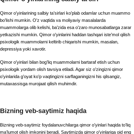
Qimor o’yinlarining salbiy ta’sirlari ko’plab odamlar uchun muammo
bo’lishi mumkin. O’z vaqtida va moliyaviy masalalarda
muammolarga olib kelishi, ba’zida esa o’zaro munosabatlarga zarar
yetkazishi mumkin. Qimor o’yinlarini haddan tashqari iste’mol qilish
psixologik muammolarni keltirib chiqarishi mumkin, masalan,
depressiya yoki xavotir.
Qimor o’yinlari bilan bog’liq muammolarni bartaraf etish uchun
psixologik yordam olish tavsiya etiladi. Agar siz o’zingizni qimor
o’yinlarida g’oyat ko’p vaqtingizni sarflaganingizni his qilsangiz,
mutaxassisga murojaat qilish muhimdir.
Bizning veb-saytimiz haqida
Bizning veb-saytimiz foydalanuvchilarga qimor o’yinlari haqida to’liq
ma’lumot olish imkonini beradi. Saytimizda qimor o’yinlariga oid eng