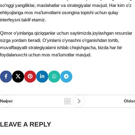
so’nggi yangiliklar, maslahatlar va strategiyalar mavjud. Har kim o’z
ehtiyojlariga mos ma’lumotlarni osongina topishi uchun qulay
interfeysni taklif etamiz.
Qimor o’yinlariga qiziqqanlar uchun saytimizda joylashgan resurslar
sizga yordam beradi. O’yinlarni o’ynashni o’rganishdan tortib,
muvaffaqiyatli strategiyalarni ishlab chiqishgacha, bizda har bir
foydalanuvchi uchun mos ma’lumotlar mavjud.
Newer
Older
LEAVE A REPLY